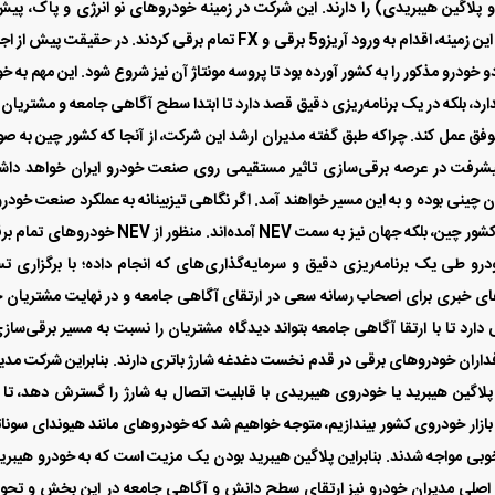
ستگاه NEV (برقی، هیبریدی و پلاگین هیبریدی) را دارند. این شرکت در زمینه خودروهای نو انرژی و پاک، پی
اقدامات جدید وزیر پیشین صمت یعنی آقای علی آبادی در این زمینه، اقدام به ورود آریزو5 برقی و FX تمام برقی کردند. در حقیقت پ
ن طرح جدید علی آبادی، مدیران خودرو قطعات CKD دو خودرو مذکور را به کشور آورده بود تا پروسه مونتاژ آن نیز شروع شود. این مهم به
رد، بلکه در یک برنامه‌ریزی دقیق قصد دارد تا ابتدا سطح آگاهی جامعه و مشتریان 
موفق عمل کند. چراکه طبق گفته مدیران ارشد این شرکت، از آنجا که کشور چین به ص
 پیشرفت در عرصه برقی‌سازی تاثیر مستقیمی روی صنعت خودرو ایران خواهد دا
ن چینی بوده و به این مسیر خواهند آمد. اگر نگاهی تیزبینانه به عملکرد صنعت خودرو
جهان بیندازیم، متوجه خواهیم شد که نه تنها صنعت خودرو کشور چین، بلکه جهان نیز به سمت NEV آمده‌اند. منظور از NEV
درو طی یک برنامه‌ریزی دقیق و سرمایه‌گذاری‌های که انجام داده؛ با برگزاری 
 خبری برای اصحاب رسانه سعی در ارتقای آگاهی جامعه و در نهایت مشتریان 
دارد تا با ارتقا آگاهی جامعه بتواند دیدگاه مشتریان را نسبت به مسیر برقی‌ساز
اران و طرفداران خودروهای برقی در قدم نخست دغدغه شارژ باتری دارند. بنابراین شرکت مدی
لاگین هیبرید یا خودروی هیبریدی با قابلیت اتصال به شارژ را گسترش دهد، تا 
زار خودروی کشور بیندازیم، متوجه خواهیم شد که خودروهای مانند هیوندای سوناتا
ل خوبی مواجه شدند. بنابراین پلاگین هیبرید بودن یک مزیت است که به خودرو هیبر
ف اصلی مدیران خودرو نیز ارتقای سطح دانش و آگاهی جامعه در این بخش و تحو