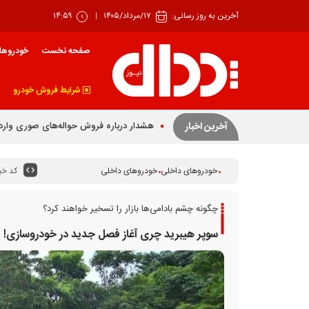
آخرین به روز رسانی:
۱۷/مرداد/۱۴۰۵
۱۴:۵۹
صفحه نخست
خودروها
شرایط فروش خودرو
اجرای قانون برنامه هفتم راهکار ساماندهی ب
آخرین اخبار
کد خبر
خودروهای داخلی
خودروهای داخلی
چگونه چشم بادامی‌ها بازار را تسخیر خواهند کرد؟
سوپر هیبرید چری آغاز فصل جدید در خودروسازی!