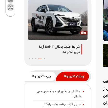
شرایط جدید چانگان Uni-T آرینا
اطلاعیه جدید فروش اقساطی لوکانو
شرایط جدید فر
L7 و L8 ویژه تیر 1405
شامل 3 طرح
پربازدیدترین‌ها
پربحث‌ترین‌ها
ارائه محصولات
 از
هشدار درباره فروش حواله‌های صوری
 این
وارداتی
 آن
اجرای قانون برنامه هفتم راهکار