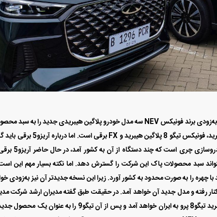
طبق گفته مدیران ارشد، شرکت مدیران خودرو قرار است که به‌زودی برند فونیکس NEV سه مدل خودرو پلاگین هیبریدی جدید را به سبد 
خود اضافه کند. این سه خودرو فونیکس تیگو 7 پلاگین هیبرید، فونیکس تیگو 8 پلاگین هیبرید و FX برقی است. ا
که دارای یک پلتفرم قدیمی با تکنولوژی قدیمی گروه خودروسازی چری است که چند د
تواند سبد محصولات پاک این شرکت را گسترش دهد. اما نکته بسیار مهم این است
 نسخه تیگو 8 پرو پلاگین هیبرید با چهره را به صورت محدود به کشور آورد. زیرا این نسخه جدیدتر آن نیز به‌زودی خ
 کنار رفته و مدل جدید آن خواهد آمد. در حقیقت طبق گفته مدیران ارشد شرکت مدی
خودرو تا اواخر سال 1404 چهره چهارم تولیدی پلاگین هیبرید تیگو8 پرو به ایران خواهد آمد و پس از آن تیگو9 را به عنوان یک