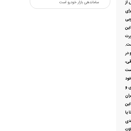
ش از
ساماندهی بازار خودرو است
یش از اجرای
 خوبی
این
ورت
شت.
 در
 خودروهای تمام برقی،
تست
خود
ی و
ران
این
 یا
یدی
لات