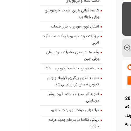
مانند تسلا و بی‌وای‌دی
شایعه گرانی بنزین، قیمت خودروهای
برقی را بالا برد
انتقال تورم خودرو به بازار خدمات
جزئیات تردد خودرو با پلاک منطقه آزاد
انزلی
رشد ۱۲۰ درصدی صادرات خودروهای
برقی چین
نسخه درمان «ناک» خودرو چیست؟
سامانه آنلاین پیگیری قرارداد‌ و زمان
تحویل نیسان ترا رونمایی شد
آغاز به کار «میز خدمات» گروه پرشیا
بزرگ جهان شناخته می‌شود. این شرکت خودروساز، از سال 2015
موبیلیتی
 که
درآمدزایی دولت از واردات خودرو
ند.
ریزش تقاضا در مرحله جدید عرضه
 نگاهی به
خودرو