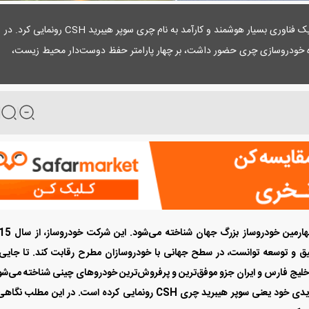
پدال نیوز: طی روزهای اخیر گروه خودروسازی چری از یک فناوری بسیار هوشمند و کارآمد به نام چری سوپر هیبرید CSH رونمایی کرد. در
وه خودروسازی چری حضور داشت، بر چهار پارامتر حفظ دوست‌دار محیط زیست،
ن اشاره کرد.
گروه خودروسازی چری به عنوان چهارمین خودروساز 
حقیق و توسعه توانست، در سطح جهانی با خودروسازان مطرح رقابت کند. تا جایی
خلیج فارس و ایران جزو موفق‌ترین و پرفروش‌ترین خودروهای چینی شناخته می‌شو
گروه خودروسازی چری اخیرا از فناوری منحصربه‌فرد هیبریدی خود یعنی سوپر هیبرید چری CSH رونمایی کرده است. در این مطلب