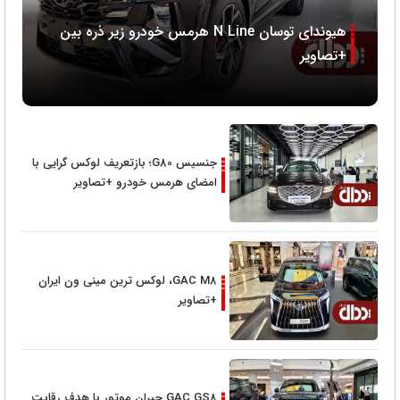
هیوندای توسان N Line هرمس خودرو زیر ذره بین
+تصاویر
جنسیس G80؛ بازتعریف لوکس گرایی با
امضای هرمس خودرو +تصاویر
GAC M8، لوکس ترین مینی ون ایران
+تصاویر
GAC GS8 جیران موتور با هدف رقابت