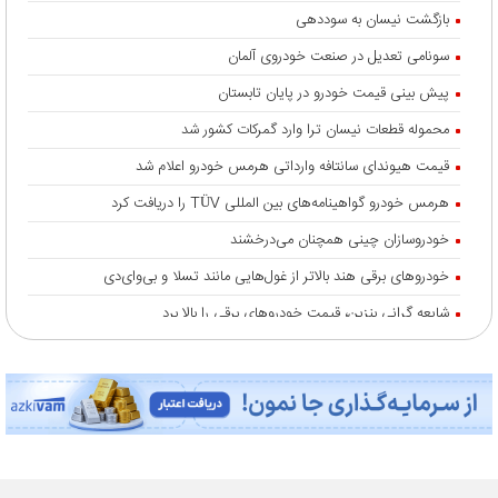
بازگشت نیسان به سوددهی
سونامی تعدیل در صنعت خودروی آلمان
پیش بینی قیمت خودرو در پایان تابستان
محموله قطعات نیسان ترا وارد گمرکات کشور شد
قیمت هیوندای سانتافه وارداتی هرمس خودرو اعلام شد
هرمس خودرو گواهینامه‌های بین المللی TÜV را دریافت کرد
خودروسازان چینی همچنان می‌درخشند
خودروهای برقی هند بالاتر از غول‌هایی مانند تسلا و بی‌وای‌دی
شایعه گرانی بنزین، قیمت خودروهای برقی را بالا برد
انتقال تورم خودرو به بازار خدمات
جزئیات تردد خودرو با پلاک منطقه آزاد انزلی
رشد ۱۲۰ درصدی صادرات خودروهای برقی چین
نسخه درمان «ناک» خودرو چیست؟
سامانه آنلاین پیگیری قرارداد‌ و زمان تحویل نیسان ترا رونمایی شد