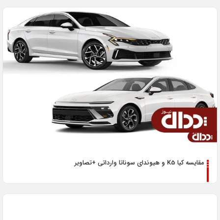
مقایسه کیا K5 و هیوندای سوناتا وارداتی +تصاویر