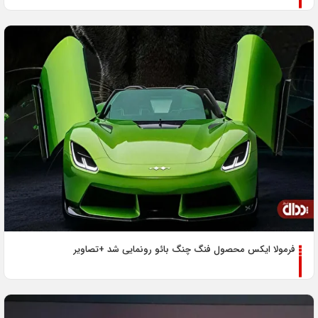
فرمولا ایکس محصول فنگ چنگ بائو رونمایی شد +تصاویر