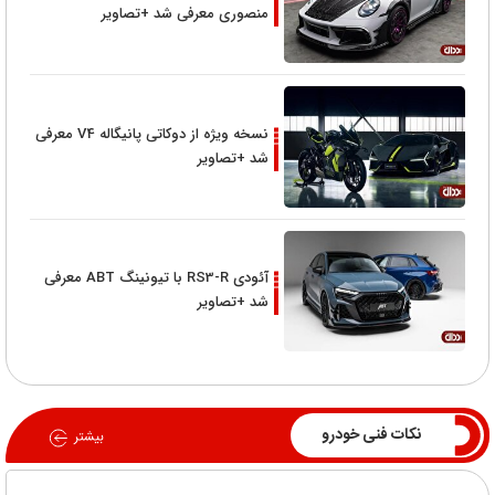
منصوری معرفی شد +تصاویر
نسخه ویژه از دوکاتی پانیگاله V4 معرفی
شد +تصاویر
آئودی RS3-R با تیونینگ ABT معرفی
شد +تصاویر
نکات فنی خودرو