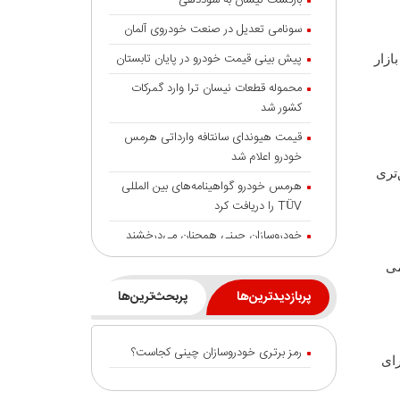
بازگشت نیسان به سوددهی
سونامی تعدیل در صنعت خودروی آلمان
پیش بینی قیمت خودرو در پایان تابستان
ژه بازار
محموله قطعات نیسان ترا وارد گمرکات
کشور شد
قیمت هیوندای سانتافه وارداتی هرمس
خودرو اعلام شد
‌تری
هرمس خودرو گواهینامه‌های بین المللی
TÜV را دریافت کرد
خودروسازان چینی همچنان می‌درخشند
خودروهای برقی هند بالاتر از غول‌هایی
می
مانند تسلا و بی‌وای‌دی
پربازدیدترین‌ها
پربحث‌ترین‌ها
شایعه گرانی بنزین، قیمت خودروهای برقی
را بالا برد
رمز برتری خودروسازان چینی کجاست؟
رای
انتقال تورم خودرو به بازار خدمات
جزئیات تردد خودرو با پلاک منطقه آزاد