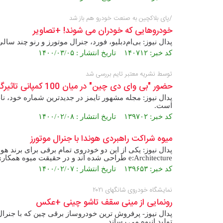
/پای بلاکچین به صنعت خودرو هم باز شد
خودروهایی که خودران می شوند! +تصاویر
پدال نیوز: بی‌ام‌دبلیو، فورد، جنرال موتورز و رنو چند س
کد خبر: ۱۴۰۷۱۲ تاریخ انتشار : ۱۴۰۰/۰۳/۰۵
توسط نشریه معتبر تایم بررسی شد
حضور "بی وای دی چین" در میان 100 کمپانی تاثیرگذار در جهان
پدال نیوز: مجله مشهور تایمز در جدیدترین شماره خود، نا
است.
کد خبر: ۱۳۹۷۰۲ تاریخ انتشار : ۱۴۰۰/۰۲/۰۸
میوه شراکت راهبردی هوندا با جنرال موتورز
پدال نیوز: یکی از این دو خودروی تمام برقی برای برند هو
e:Architecture طراحی شده اند و در حقیقت میوه همکاری راهبردی هوندا با شرکت جنرال موتورز آمریکا است.
کد خبر: ۱۳۹۶۵۳ تاریخ انتشار : ۱۴۰۰/۰۲/۰۷
نمایشگاه خودروی شانگهای ۲۰۲۱
رونمایی از مینی سقف تاشو چینی +عکس
پدال نیوز- پرفروش ترین خودروساز برقی چین که با جنرا
تولید انبوه می رساند.