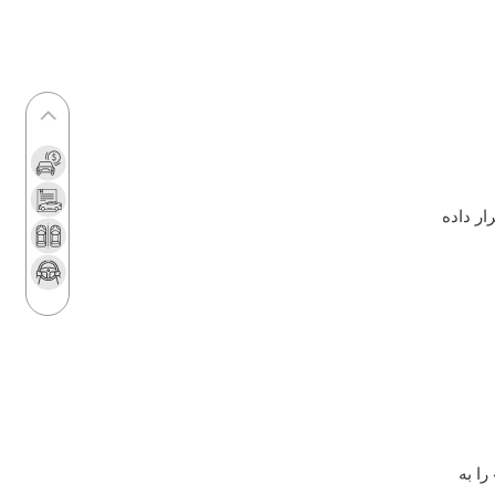
انزلی
رشد ۱۲۰ درصدی صادرات خودروهای برقی
چین
نسخه درمان «ناک» خودرو چیست؟
سامانه آنلاین پیگیری قرارداد‌ و زمان تحویل
نیسان ترا رونمایی شد
آغاز به کار «میز خدمات» گروه پرشیا
ار داده
موبیلیتی
درآمدزایی دولت از واردات خودرو
ریزش تقاضا در مرحله جدید عرضه خودرو
برنامه‌ریزی فورد برای ورود چینی‌ها به بازار
آمریکا
هشدار به متقاضیان خودروهای فرسوده
آغاز طرح انتقال سهمیه بنزین به کارت‌های
بانکی
ا به