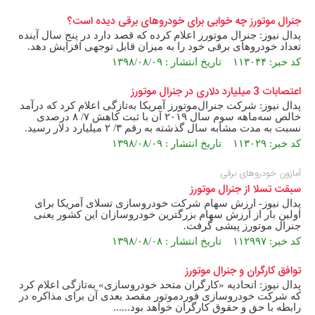
جنرال موتورز چه خوابی برای خودروهای برقی دیده است؟
پدال نیوز: جنرال موتورز اعلام کرده که قصد دارد در پنج سال آینده
تعداد خودروهای برقی خود را به میزان قابل توجهی افزایش دهد.
کد خبر: ۱۱۳۰۴۴ تاریخ انتشار : ۱۳۹۸/۰۸/۰۹
اعتصابات 3 میلیارد دلاری در جنرال موتورز
پدال نیوز: شرکت جنرال‌موتورز آمریکا به‌تازگی اعلام کرد که درآمد
خالص سه‌ماهه سوم سال ۲۰۱۹ آن با ثبت کاهش ۷/ ۸ درصدی
نسبت به مدت مشابه سال گذشته به رقم ۳/ ۲ میلیارد دلار رسید.
کد خبر: ۱۱۳۰۲۹ تاریخ انتشار : ۱۳۹۸/۰۸/۰۹
آمازون خودروهای برقی
سبقت تسلا از جنرال موتورز
پدال نیوز- ارزش سهام شرکت خودروسازی تسلای آمریکا برای
اولین بار از ارزش سهام بزرگترین خودروسازان این کشور یعنی
جنرال موتورز پیشی گرفت.
کد خبر: ۱۱۲۹۹۷ تاریخ انتشار : ۱۳۹۸/۰۸/۰۸
توافق کارگران و جنرال موتورز
پدال نیوز: اتحادیه «کارگران متحد خودروسازی» به‌تازگی اعلام کرد
که شرکت خودروسازی فورد‌موتور مقصد بعدی آن برای مذاکره در
رابطه با حق و حقوق کارگران خواهد بود......