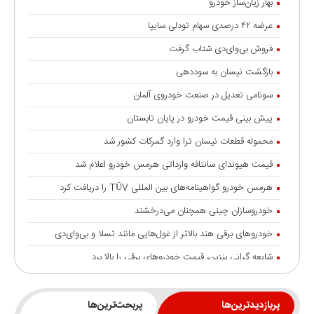
بهار زیان‌ساز خودرو
عرضه ۴۲ درصدی سهام تودلی سایپا
فروش بی‌وای‌دی شتاب گرفت
بازگشت نیسان به سوددهی
سونامی تعدیل در صنعت خودروی آلمان
پیش بینی قیمت خودرو در پایان تابستان
محموله قطعات نیسان ترا وارد گمرکات کشور شد
قیمت هیوندای سانتافه وارداتی هرمس خودرو اعلام شد
هرمس خودرو گواهینامه‌های بین المللی TÜV را دریافت کرد
خودروسازان چینی همچنان می‌درخشند
خودروهای برقی هند بالاتر از غول‌هایی مانند تسلا و بی‌وای‌دی
شایعه گرانی بنزین، قیمت خودروهای برقی را بالا برد
انتقال تورم خودرو به بازار خدمات
جزئیات تردد خودرو با پلاک منطقه آزاد انزلی
پربازدیدترین‌ها
پربحث‌ترین‌ها