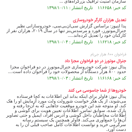
سازمان امنیت ترافیک بزرگراه‌های ...
کد خبر: ۱۱۶۶۵۸ تاریخ انتشار : ۱۳۹۸/۱۰/۱۱
تعدیل هزاران کارگر خودروسازی
پدا لنیوز: براساس گزارش سی‌ان‌بی‌سی، خودروسازانی نظیر
جنرال‌موتورز، فورد و مرسدس‌بنز تنها در سال ۲۰۱۹، هزاران نفر از
کارکنان خود را تعدیل کرده‌اند.....
کد خبر: ۱۱۶۲۱۸ تاریخ انتشار : ۱۳۹۸/۱۰/۰۴
فراخوان ۸۰۰ هزار جی‌ام
جنرال موتورز در دو فراخوان مجزا داد
پدال نیوز: شرکت خودروسازی جنرال‌موتورز در دو فراخوان مجزا
حدود ۸۰۰ هزار دستگاه از محصولات خود را فراخوان داده است....
کد خبر: ۱۱۶۱۶۸ تاریخ انتشار : ۱۳۹۸/۱۰/۰۳
خودروها از شما جاسوسی می کنند
پدال نیوز: فاولر برای اینکه بداند این اطلاعات به کجا فرستاده
می‌شوند، از یک هکر خواست شورولت ولت مورد آزمایش او را هک
کند. او متوجه شد این خودرو موقعیت جاهایی که به آن‌جا رفته و
پارک شده، سوابق تماس، اطلاعات تعیین هویت برای گوشی و
اطلاعات مخاطبان داخل گوشی و آدرس افراد، ایمیل و حتی تصاویر
آن‌ها را جمع‌آوری می‌کند. فاولر همچنین یک سیستم رسانه
سرگرمی خرید و توانست اطلاعات کامل صاحب قبلی آن را به
دست آورد.