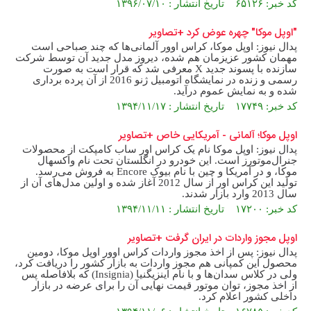
کد خبر: ۶۵۱۲۶ تاریخ انتشار : ۱۳۹۶/۰۷/۱۰
"اوپل موکا" چهره عوض کرد +تصاویر
پدال نیوز: اوپل موکا، کراس اوور آلمانی‌ها که چند صباحی است
مهمان کشور عزیزمان هم شده، دیروز مدل جدید آن توسط شرکت
سازنده با پسوند جدید X معرفی شد که قرار است به صورت
رسمی و زنده در نمایشگاه اتومبیل ژنو 2016 از آن پرده برداری
شده و به نمایش عموم درآید.
کد خبر: ۱۷۷۴۹ تاریخ انتشار : ۱۳۹۴/۱۱/۱۷
اوپل موکا؛ آلمانی - آمریکایی خاص +تصاویر
پدال نیوز: اوپل موکا نام یک کراس اور ساب کامپکت از محصولات
جنرال‌موتورز است. این خودرو در انگلستان تحت نام واکسهال
موکا، و در آمریکا و چین با نام بیوک Encore به فروش می‌رسد.
تولید این کراس اور از سال 2012 آغاز شده و اولین مدل‌های آن از
سال 2013 وارد بازار شدند.
کد خبر: ۱۷۲۰۰ تاریخ انتشار : ۱۳۹۴/۱۱/۱۱
اوپل مجوز واردات در ایران گرفت +تصاویر
پدال نیوز: پس از اخذ مجوز واردات کراس اوور اوپل موکا، دومین
محصول این کمپانی هم مجوز واردات به بازار کشور را دریافت کرد،
ولی در کلاس سدان‌ها و با نام اینزیگنیا (Insignia) که بلافاصله پس
از اخذ مجوز، توان موتور قیمت نهایی آن را برای عرضه در بازار
داخلی کشور اعلام کرد.