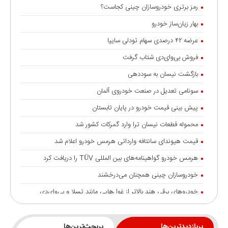
رمز برتری خودروسازان چینی کجاست؟
بهار زیان‌ساز خودرو
عرضه ۴۲ درصدی سهام تودلی سایپا
فروش بی‌وای‌دی شتاب گرفت
بازگشت نیسان به سوددهی
سونامی تعدیل در صنعت خودروی آلمان
پیش بینی قیمت خودرو در پایان تابستان
محموله قطعات نیسان ترا وارد گمرکات کشور شد
قیمت هیوندای سانتافه وارداتی هرمس خودرو اعلام شد
هرمس خودرو گواهینامه‌های بین المللی TÜV را دریافت کرد
خودروسازان چینی همچنان می‌درخشند
خودروهای برقی هند بالاتر از غول‌هایی مانند تسلا و بی‌وای‌دی
شایعه گرانی بنزین، قیمت خودروهای برقی را بالا برد
انتقال تورم خودرو به بازار خدمات
پربازدیدترین‌ها
پربحث‌ترین‌ها