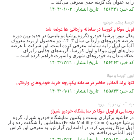
را به عنوان یک گزینه جدی معرفی می‌کند....
کد خبر: ۱۵۶۳۴۱ تاریخ انتشار : ۱۴۰۴/۰۱/۰۳
توسط پرشیا خودرو؛
اوپل موکا و کورسا در سامانه وارداتی ها عرضه شد
پدال نیوز: پرشیا خودرو (گروه پرشیاموبیلیتی) در جدیدترین دوره
عرضه خودروهای وارداتی سال ۱۴۰۳، دو محصول از برند معروف
آلمانی اوپل را به سامانه معرفی کرده است. این شرکت با عرضه
مدل‌های اوپل موکا و اوپل کورسا، گزینه‌های جذابی را برای
علاقه‌مندان به خودروهای شهری و اسپرت فراهم کرده است....
کد خبر: ۱۵۶۲۶۳ تاریخ انتشار : ۱۴۰۳/۱۲/۲۱
اوپل کورسا و موکا
تنها برند آلمانی حاضر در سامانه یکپارچه خرید خودروهای وارداتی
کد خبر: ۱۵۵۸۳۳ تاریخ انتشار : ۱۴۰۳/۰۹/۱۱
برند آلمانی در راه ایران؛
رونمایی از اوپل موکا در نمایشگاه خودرو شیراز
در حاشیه برگزاری بیست و یکمین نمایشگاه خودرو شیراز، گروه
پرشیا خودرو (Persia Mobility Group) مخاطبین را شگفت زده و از
اوپل موکا رونمایی کرد. در ادامه این گزارش، به معرفی این کراس
اوور آلمانی پرداخته ایم.
کد خبر: ۱۵۵۰۸۴ تاریخ انتشار : ۱۴۰۳/۰۳/۲۴