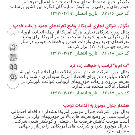
یکدیگر جمع شدند تا صدای مخالفت خود با اعمال تعرفه بر
خودرو‌های وارداتی را به گوش نمایندگان کنگره این کشور برسانند.
کد خبر: ۸۷۱۶۶ تاریخ انتشار : ۱۳۹۷/۰۴/۲۹
نگرانی شرکای تجاری آمریکا از وضع تعرفه‌های جدید واردات خودرو
پدال نیوز- شرکای تجاری بزرگ آمریکا از جمله اتحادیه اروپا، چین و
ژاپن نگرانی عمیق خود را نسبت به تدابیر آمریکا برای وضع
تعرفه‌های جدید روی واردات خودرو و قطعات خودرو در سازمان
تجارت جهانی (WTO) ابراز کردند.
کد خبر: ۸۶۱۱۸ تاریخ انتشار : ۱۳۹۷/۰۴/۱۳
"ب ام و" ترامپ را خجالت زده کرد
پدال نیوز- شرکت «ب ام و» در اطلاعیه ای اعلام کرد: این شرکت
۱۵.۷۷ میلیارد دلار برای اقتصاد آمریکا سودآوری داشته و اعمال
تعرفه بر روی واردات خودروهای اروپایی عواقب باورنکردنی بر روی
اقتصاد ایالات متحده می گذارد.
کد خبر: ۸۶۱۱۷ تاریخ انتشار : ۱۳۹۷/۰۴/۱۳
هشدار جنرال موتورز به اقدامات ترامپ
پدال نیوز- شرکت جنرال موتورز آمریکا هشدار داد اقدام احتمالی
ترامپ مبنی بر وضع تعرفه های بالا بر خودروهای وارداتی ممکن
است موجب کاهش فرصت های شغلی و کوچکتر شدن شرکت
جنرال موتورز شود و شرکت های آمریکایی را در بازار جهانی
منزوی سازد.