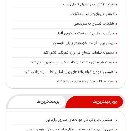
عرضه ۴۲ درصدی سهام تودلی سایپا
فروش بی‌وای‌دی شتاب گرفت
بازگشت نیسان به سوددهی
سونامی تعدیل در صنعت خودروی آلمان
پیش بینی قیمت خودرو در پایان تابستان
محموله قطعات نیسان ترا وارد گمرکات کشور شد
قیمت هیوندای سانتافه وارداتی هرمس خودرو اعلام شد
هرمس خودرو گواهینامه‌های بین المللی TÜV را دریافت کرد
خودروسازان چینی همچنان می‌درخشند
خودروهای برقی هند بالاتر از غول‌هایی مانند تسلا و بی‌وای‌دی
شایعه گرانی بنزین، قیمت خودروهای برقی را بالا برد
پربازدیدترین‌ها
پربحث‌ترین‌ها
انتقال تورم خودرو به بازار خدمات
هشدار درباره فروش حواله‌های صوری وارداتی
جزئیات تردد خودرو با پلاک منطقه آزاد انزلی
اجرای قانون برنامه هفتم راهکار ساماندهی بازار خودرو است
رشد ۱۲۰ درصدی صادرات خودروهای برقی چین