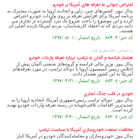
اعتراض جهانی به تعرفه های آمریکا بر خودرو
پدال نیوز- کشورهای چین، ژاپن و اتحادیه اروپا به صورت مشترک به
برنامه آمریکا برای افزایش تعرفه بر روی واردات خودرو اعتراض
کرده و این موضوع را باعث شروع یک نبرد گسترده تر تجاری می
دانند نبردی که به اعتقاد کارشناسان، مردم آمریکا بازنده اصلی آن
هستند.
کد خبر: ۸۷۴۰۴ تاریخ انتشار : ۱۳۹۷/۰۵/۰۱
در اجلاس G۲۰ مطرح شد؛
هشدار فرانسه و آلمان به ترامپ درباره تعرفه واردات خودرو
پدال نیوز- وزیر مالی فرانسه و گروه‌های صنعتی آلمان پیش از
اجلاس رییس کمیسیون اروپا با دونالد ترامپ، در مورد تعرفه‌های
آمریکا به این کشور هشدار دادند.
کد خبر: ۸۷۳۰۸ تاریخ انتشار : ۱۳۹۷/۰۴/۳۱
خودرو در قلب جنگ تجاری
پدال نیوز : دونالد ترامپ رئیس‌جمهوری آمریکا، اتحادیه اروپا را به
شدیدترین اقدامات تلافی‌جویانه در زمینه تعرفه واردات خودرو تهدید
کرده است.
کد خبر: ۸۷۲۰۸ تاریخ انتشار : ۱۳۹۷/۰۴/۳۰
مخالفت صنعت خودروسازی آمریکا با سیاست ترامپ
پدال نیوز: خودروسازان و معامله‌کنندگان خودرو در آمریکا کنار