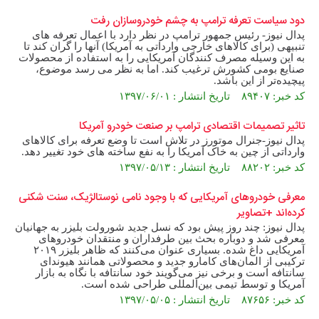
دود سیاست تعرفه ترامپ به چشم خودروسازان رفت
پدال نیوز- رئیس جمهور ترامپ در نظر دارد با اعمال تعرفه های
تنبیهی (برای کالاهای خارجی وارداتی به آمریکا) آنها را گران کند تا
به این وسیله مصرف کنندگان آمریکایی را به استفاده از محصولات
صنایع بومی کشورش ترغیب کند. اما به نظر می رسد موضوع،
پیچیده‌تر از این باشد.
کد خبر: ۸۹۴۰۷ تاریخ انتشار : ۱۳۹۷/۰۶/۰۱
تاثیر تصمیمات اقتصادی ترامپ بر صنعت خودرو آمریکا
پدال نیوز-جنرال موتورز در تلاش است تا وضع تعرفه برای کالاهای
وارداتی از چین به خاک آمریکا را به نفع ساخته های خود تغییر دهد.
کد خبر: ۸۸۲۰۲ تاریخ انتشار : ۱۳۹۷/۰۵/۱۳
معرفی خودروهای آمریکایی که با وجود نامی نوستالژیک، سنت شکنی
کرده‌اند +تصاویر
پدال نیوز: چند روز پیش بود که نسل جدید شورولت بلیزر به جهانیان
معرفی شد و دوباره بحث بین طرفداران و منتقدان خودروهای
آمریکایی داغ شده. بسیاری عنوان می‌کنند که ظاهر بلیزر ۲۰۱۹
ترکیبی از المان‌های کامارو جدید و محصولاتی همانند هیوندای
سانتافه است و برخی نیز می‌گویند خود سانتافه با نگاه به بازار
آمریکا و توسط تیمی بین‌المللی طراحی شده است.
کد خبر: ۸۷۶۵۶ تاریخ انتشار : ۱۳۹۷/۰۵/۰۵