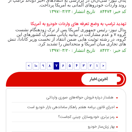
پدال نیوز- سی‌ان‌ان در گزارشی به انتقادهای اخیر دونالد ترامپ از
روند واردات خودروهای آلمانی به آمریکا پرداخت.
کد خبر: ۸۴۴۷۴ تاریخ انتشار : ۱۳۹۷/۰۳/۲۳
تهدید ترامپ به وضع تعرفه های واردات خودرو به آمریکا
پدال نیوز- رئیس جمهوری آمریکا پس از ترک زودهنگام نشست
گروه ۷ و عدم مشارکت در بیانیه پایانی مشترک کشورهای این
گروه، در رشته توئیت هایی ضمن انتقاد از نخست وزیر کانادا، تنش
های تجاری میان آمریکا و متحدانش را تشدید کرد.
کد خبر: ۸۴۲۲۰ تاریخ انتشار : ۱۳۹۷/۰۳/۲۰
>
10
9
8
7
6
5
4
3
2
1
<
آخرین اخبار
هشدار درباره فروش حواله‌های صوری وارداتی
اجرای قانون برنامه هفتم راهکار ساماندهی بازار خودرو است
رمز برتری خودروسازان چینی کجاست؟
بهار زیان‌ساز خودرو