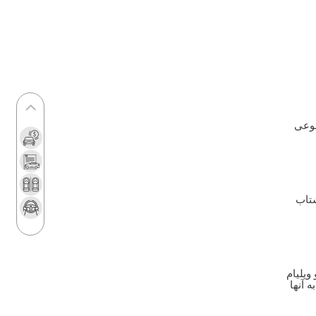
انزلی
رشد ۱۲۰ درصدی صادرات خودروهای برقی
چین
نسخه درمان «ناک» خودرو چیست؟
سامانه آنلاین پیگیری قرارداد‌ و زمان تحویل
نیسان ترا رونمایی شد
نوعی
آغاز به کار «میز خدمات» گروه پرشیا
موبیلیتی
درآمدزایی دولت از واردات خودرو
ریزش تقاضا در مرحله جدید عرضه خودرو
حالتی از شتاب
برنامه‌ریزی فورد برای ورود چینی‌ها به بازار
آمریکا
هشدار به متقاضیان خودروهای فرسوده
یلیام
آغاز طرح انتقال سهمیه بنزین به کارت‌های
 آنها
بانکی