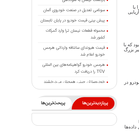
بازگشت نیسان به سوددهی
 را با
سونامی تعدیل در صنعت خودروی آلمان
زیابی
پیش بینی قیمت خودرو در پایان تابستان
محموله قطعات نیسان ترا وارد گمرکات
کشور شد
د که با
قیمت هیوندای سانتافه وارداتی هرمس
ما دلایل این تغییر بزرگ
خودرو اعلام شد
هرمس خودرو گواهینامه‌های بین المللی
TÜV را دریافت کرد
خودروسازان چینی همچنان می‌درخشند
ودرو در
خودروهای برقی هند بالاتر از غول‌هایی
مانند تسلا و بی‌وای‌دی
پربازدیدترین‌ها
پربحث‌ترین‌ها
شایعه گرانی بنزین، قیمت خودروهای برقی
را بالا برد
انتقال تورم خودرو به بازار خدمات
داده‌ها
جزئیات تردد خودرو با پلاک منطقه آزاد