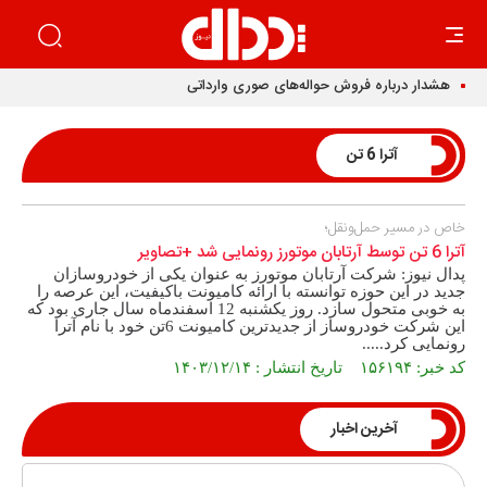
هشدار درباره فروش حواله‌های صوری وارداتی
آترا 6 تن
خاص در مسیر حمل‌ونقل؛
آترا 6 تن توسط آرتابان موتورز رونمایی شد +تصاویر
پدال نیوز: شرکت آرتابان موتورز به عنوان یکی از خودروسازان
جدید در این حوزه توانسته با ارائه کامیونت باکیفیت، این عرصه را
به خوبی متحول سازد. روز یکشنبه 12 اسفندماه سال جاری بود که
این شرکت خودروساز از جدیدترین کامیونت 6تن خود با نام آترا
رونمایی کرد.....
کد خبر: ۱۵۶۱۹۴ تاریخ انتشار : ۱۴۰۳/۱۲/۱۴
آخرین اخبار