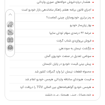
هشدار درباره فروش حواله‌های صوری وارداتی
اجرای قانون برنامه هفتم راهکار ساماندهی بازار خودرو است
رمز برتری خودروسازان چینی کجاست؟
بهار زیان‌ساز خودرو
عرضه ۴۲ درصدی سهام تودلی سایپا
فروش بی‌وای‌دی شتاب گرفت
بازگشت نیسان به سوددهی
سونامی تعدیل در صنعت خودروی آلمان
پیش بینی قیمت خودرو در پایان تابستان
محموله قطعات نیسان ترا وارد گمرکات کشور شد
قیمت هیوندای سانتافه وارداتی هرمس خودرو اعلام شد
هرمس خودرو گواهینامه‌های بین المللی TÜV را دریافت کرد
خودروسازان چینی همچنان می‌درخشند
خودروهای برقی هند بالاتر از غول‌هایی مانند تسلا و بی‌وای‌دی