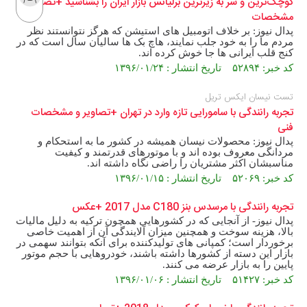
کوچک‌ترین و سر به زیرترین برلیانس بازار ایران را بشناسید +تصاویر و
مشخصات
پدال نیوز: بر خلاف اتومبیل های استیشن که هرگز نتوانستند نظر
مردم ما را به خود جلب نمایند، هاچ بک ها سالیان سال است که در
کنج قلب ایرانی ها جا خوش کرده اند.
کد خبر: ۵۲۸۹۴ تاریخ انتشار : ۱۳۹۶/۰۱/۲۴
تست نیسان ایکس تریل
تجربه رانندگی با سامورایی تازه وارد در تهران +تصاویر و مشخصات
فنی
پدال نیوز: محصولات نیسان همیشه در کشور ما به استحکام و
مردانگی معروف بوده اند و با موتورهای قدرتمند و کیفیت
مناسبشان اکثر مشتریان را راضی نگاه داشته اند.
کد خبر: ۵۲۰۶۹ تاریخ انتشار : ۱۳۹۶/۰۱/۱۵
تجربه رانندگی با مرسدس بنز C180 مدل 2017 +عکس
پدال نیوز- از آنجایی که در کشورهایی همچون ترکیه به دلیل مالیات
بالا، هزینه سوخت و همچنین میزان آلایندگی آن از اهمیت خاصی
برخوردار است؛ کمپانی های تولیدکننده برای آنکه بتوانند سهمی در
بازار این دسته از کشورها داشته باشند، خودروهایی با حجم موتور
پایین را به بازار عرضه می کنند.
کد خبر: ۵۱۴۲۷ تاریخ انتشار : ۱۳۹۶/۰۱/۰۶