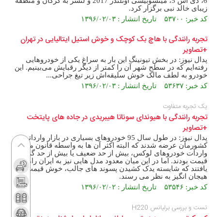
6، دی اس 5، میتسوبیشی اوتلندر 2017 و لنسر به گرگان و منطقه
زیبای خالد نبی برگزار کرد.
کد خبر: ۵۳۷۰۰ تاریخ انتشار : ۱۳۹۶/۰۲/۰۳
تجربه رانندگی با هاچ بک کوچک و خوش استیل ایتالیایی در تهران
+تصاویر
پدال نیوز: در بخش تیونینگ این بار به سراغ یکی از خودروهایی
رفته‌ایم که در سطح شهر آن را کمتر از دیگر رقبایش می‌بینیم. این
خودرو به لطف مالک خوش سلیقه‌اش زیر تیغ جراحی...
کد خبر: ۵۳۶۳۷ تاریخ انتشار : ۱۳۹۶/۰۲/۰۳
یک تجربه متفاوت
تجربه رانندگی با هیوندای سوناتا هیبریدی در جاده های پایتخت
+تصاویر
پدال نیوز: در طول سال 95 خودروهای بسیاری در بازار وارداتی
کشورمان عرضه شدند که البته اکثر آن ها به واسطه قانون منع
واردات خودروهای لوکس، بیش از حد ضعیف یا بیش از حد گران
قیمت بودند. اما در این میان معدود مدل هایی نیز به ایران راه
یافتند که شایسته یدک کشیدن پسوند های جالب، خوش قیمت یا
هیجان انگیز به نظر می رسند.
کد خبر: ۵۳۵۴۶ تاریخ انتشار : ۱۳۹۶/۰۲/۰۲
تست و بررسی برلیانس H220