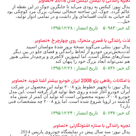
تجربه رانندگی با نیسان کیکس مدل 2018 +تصاویر
پدال نیوز: کیکس به زودی می‌آید تا جایگزین جوک در این نقطه از
عالم گردد. جوک، این ساخته جنجالی نیسان، بزرگ مرد کوچکی بود
که حیاتی به غایت افسانه‌ای وار داشت و در تمامی ادوار تولید،
خیل....
کد خبر: ۵۰۹۸۳ تاریخ انتشار : ۱۳۹۵/۱۲/۲۸
لذت رانندگی با قصری متحرک روی چهارچرخ +تصاویر
پدال نیوز: بنتلی می‌گوید نسخهٔ بروز شدهٔ مولسان اسپید
لذت‌بخش‌ترین خودرو از لحاظ رانندگی و فضای جلو در بین دیگر
سدان‌های مجلل است، اما لیموزین لاکچری و پرچم‌دار بنتلی هنوز
هم نمی‌تواند ابعاد بزرگ خود را پنهان کند
کد خبر: ۵۰۸۳۶ تاریخ انتشار : ۱۳۹۵/۱۲/۲۶
با امکانات رفاهی پژو 2008 ایران خودرو بیشتر آشنا شوید +تصاویر
پدال نیوز: با تجهیز خطوط پژو ۲۰۰۸ تولید این محصول در شرکت
ایران خودرو آغاز شده و روی خط تولید قرار گرفته است .این مدل
خودرو ۲۰۰۸، نمونه محصولی است که تولید آن کمتر از شش ماه
گذشته در اروپا شروع شده است. اما پژو ۲۰۰۸ چه مشخصات فنی
دارد؟
کد خبر: ۵۰۶۳۷ تاریخ انتشار : ۱۳۹۵/۱۲/۲۴
تجربه رانندگی با ستاره اشتوتگارتی +تصاویر
پدال نیوز: سه سال پیش در نمایشگاه خودروی پاریس 2014