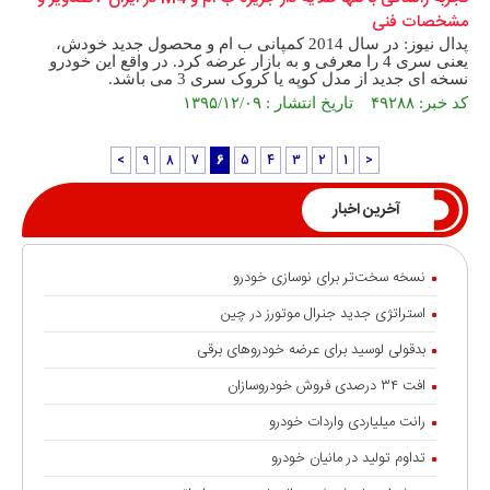
مشخصات فنی
پدال نیوز: در سال 2014 کمپانی ب ام و محصول جدید خودش،
یعنی سری 4 را معرفی و به بازار عرضه کرد. در واقع این خودرو
نسخه ای جدید از مدل کوپه یا کروک سری 3 می باشد.
کد خبر: ۴۹۲۸۸ تاریخ انتشار : ۱۳۹۵/۱۲/۰۹
>
9
8
7
6
5
4
3
2
1
<
آخرین اخبار
نسخه سخت‌تر برای نوسازی خودرو
استراتژی جدید جنرال موتورز در چین
بدقولی لوسید برای عرضه خودروهای برقی
افت ۳۴ درصدی فروش خودروسازان
رانت میلیاردی واردات خودرو
تداوم تولید در مانیان خودرو