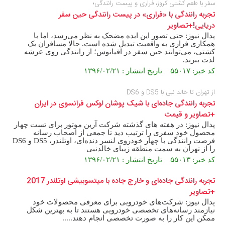
سفر با طعم کشتی کروز، فراری و پیست رانندگی؛
تجربه رانندگی با «فراری» در پیست رانندگی حین سفر
دریایی!+تصاویر
پدال نیوز: حتی تصور این ایده مضحک به نظر می‌رسد، اما با
همکاری فراری به واقعیت تبدیل شده است. حالا مسافران یک
کشتی، می‌توانند حین سفر در اقیانوس؛ از رانندگی روی عرشه‌
لذت ببرند.
کد خبر: ۵۵۰۱۷ تاریخ انتشار : ۱۳۹۶/۰۲/۲۱
از تهران تا خالد نبی با DS5 و DS6
تجربه رانندگی جاده‌‌ای با شیک پوشان لوکس فرانسوی در ایران
+تصاویر و قیمت
پدال نیوز: در هفته های گذشته شرکت آرین موتور برای تست چهار
محصول خود سفری را ترتیب دید تا جمعی از اصحاب رسانه
فرصت رانندگی با چهار خودروی لنسر دنده‌ای، اوتلندر، DS5 و DS6
را از تهران به سمت منطقه زیبای خالدنبی
کد خبر: ۵۵۰۱۳ تاریخ انتشار : ۱۳۹۶/۰۲/۲۱
تجربه رانندگی جاده‌ای و خارج جاده با میتسوبیشی اوتلندر 2017
+تصاویر
پدال نیوز: شرکت‌های خودرویی برای معرفی محصولات خود
نیازمند رسانه‌های تخصصی خودرویی هستند تا به بهترین شکل
ممکن این ‌کار را به صورت تخصصی انجام دهند.....