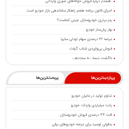
هشدار درباره فروش حواله‌های صوری وارداتی
اجرای قانون برنامه هفتم راهکار ساماندهی بازار خودرو است
رمز برتری خودروسازان چینی کجاست؟
بهار زیان‌ساز خودرو
عرضه ۴۲ درصدی سهام تودلی سایپا
فروش بی‌وای‌دی شتاب گرفت
بازگشت نیسان به سوددهی
سونامی تعدیل در صنعت خودروی آلمان
پیش بینی قیمت خودرو در پایان تابستان
پربازدیدترین‌ها
پربحث‌ترین‌ها
محموله قطعات نیسان ترا وارد گمرکات کشور شد
تداوم تولید در مانیان خودرو
قیمت هیوندای سانتافه وارداتی هرمس خودرو اعلام شد
رانت میلیاردی واردات خودرو
هرمس خودرو گواهینامه‌های بین المللی TÜV را دریافت کرد
افت ۳۴ درصدی فروش خودروسازان
خودروسازان چینی همچنان می‌درخشند
بدقولی لوسید برای عرضه خودروهای برقی
خودروهای برقی هند بالاتر از غول‌هایی مانند تسلا و بی‌وای‌دی