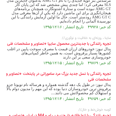
مرسدس بنز کوپهٔ جدیدی را با نام AMG GT به‌عنوان جایگزین مدل
SLS معرفی کرد؛ اما چندی پیش مشخص شد که این پایان کار
AMG GT نبوده است و ستارهٔ اشتوتگارت همچنان برنامه‌های
هیجان‌انگیزی برای این ماشین دارد که یکی از آن‌ها معرفی مدل
AMG GT C رودستر است. حال ما اولین آزمایش رانندگی با این
نورسیدهٔ آلمانی را انجام داده‌ایم.
کد خبر: ۴۹۹۲۸ تاریخ انتشار : ۱۳۹۵/۱۲/۱۶
ساینا ، روزنه‌ای به خلاقیت و نوآوری//
تجربه رانندگی با جدیدترین محصول سایپا +تصاویر و مشخصات فنی
پدال نیوز: خودروهای ارزان قیمت با مصرف سوخت پایین در اغلب
کشورها بسیار پرفروش است، به‌ همین خاطر کمپانی‌های
خودروسازی سعی بر این دارند
کد خبر: ۴۹۷۶۹ تاریخ انتشار : ۱۳۹۵/۱۲/۱۵
تجربه رانندگی با نسل جدید بزرگ مرد سامورائی در پایتخت +تصاویر و
مشخصات فنی
پدال نیوز: در طول یک دهه گذشته همواره و هرساله نام تویوتا جزو
پرفروش ترین خودروسازان دنیا بوده که این مهم را مدیون دوام بالا
و استهلاک کم محصولاتش می دانند....
کد خبر: ۴۹۶۵۹ تاریخ انتشار : ۱۳۹۵/۱۲/۱۴
کوسه خوش‌خط و خال//
تجربه رانندگی با تنها طلایه دار جزیره ب ام و M4 در ایران +تصاویر و