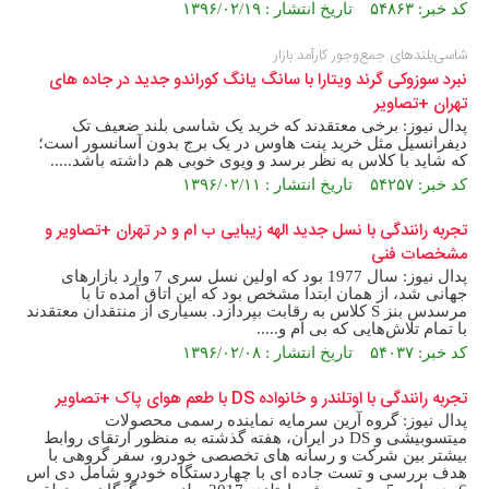
کد خبر: ۵۴۸۶۳ تاریخ انتشار : ۱۳۹۶/۰۲/۱۹
شاسی‌بلندهای جمع‌و‌جور کارآمد بازار
نبرد سوزوکی گرند ویتارا با سانگ یانگ کوراندو جدید در جاده های
تهران +تصاویر
پدال نیوز: برخی معتقدند که خرید یک شاسی بلند ضعیف تک
دیفرانسیل مثل خرید پنت هاوس در یک برج بدون آسانسور است؛
که شاید با کلاس به نظر برسد و ویوی خوبی هم داشته باشد.....
کد خبر: ۵۴۲۵۷ تاریخ انتشار : ۱۳۹۶/۰۲/۱۱
تجربه رانندگی با نسل جدید الهه زیبایی ب ام و در تهران +تصاویر و
مشخصات فنی
پدال نیوز: سال 1977 بود که اولین نسل سری 7 وارد بازارهای
جهانی شد، از همان ابتدا مشخص بود که این اتاق آمده تا با
مرسدس بنز S کلاس به رقابت بپردازد. بسیاری از منتقدان معتقدند
با تمام تلاش‌هایی که بی ام و.....
کد خبر: ۵۴۰۳۷ تاریخ انتشار : ۱۳۹۶/۰۲/۰۸
تجربه رانندگی با اوتلندر و خانواده DS با طعم هوای پاک +تصاویر
پدال نیوز: گروه آرین سرمایه نماینده رسمی محصولات
میتسوبیشی و DS در ایران، هفته گذشته به منظور ارتقای روابط
بیشتر بین شرکت و رسانه های تخصصی خودرو، سفر گروهی با
هدف بررسی و تست جاده ای با چهاردستگاه خودرو شامل دی اس