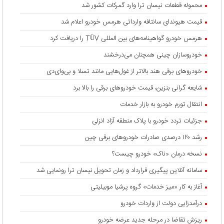
محموله قطعات نیسان ترا وارد گمرکات کشور شد
قیمت هیوندای سانتافه وارداتی هرمس خودرو اعلام شد
هرمس خودرو گواهینامه‌های بین المللی TÜV را دریافت کرد
خودروسازان چینی همچنان می‌درخشند
خودروهای برقی هند بالاتر از غول‌هایی مانند تسلا و بی‌وای‌دی
شایعه گرانی بنزین، قیمت خودروهای برقی را بالا برد
انتقال تورم خودرو به بازار خدمات
جزئیات تردد خودرو با پلاک منطقه آزاد انزلی
رشد ۱۲۰ درصدی صادرات خودروهای برقی چین
نسخه درمان «ناک» خودرو چیست؟
سامانه آنلاین پیگیری قرارداد‌ و زمان تحویل نیسان ترا رونمایی شد
آغاز به کار «میز خدمات» گروه پرشیا موبیلیتی
درآمدزایی دولت از واردات خودرو
ریزش تقاضا در مرحله جدید عرضه خودرو