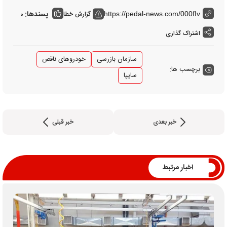
پسندها:
گزارش خطا
0
https://pedal-news.com/000fIv
اشتراک گذاری
سازمان بازرسی
خودرو‌های ناقص
برچسب ها:
سایپا
خبر بعدی
خبر قبلی
اخبار مرتبط