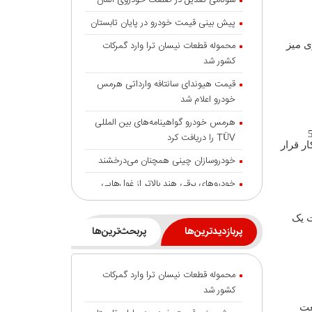
سونامی تعدیل در صنعت خودروی آلمان
پیش بینی قیمت خودرو در پایان تابستان
محموله قطعات نیسان ترا وارد گمرکات
ی میز
کشور شد
قیمت هیوندای سانتافه وارداتی هرمس
خودرو اعلام شد
هرمس خودرو گواهینامه‌های بین المللی
موفق شد تا با توليد بيش از 500
TÜV را دریافت کرد
ر دستور كار قرار
خودروسازان چینی همچنان می‌درخشند
خودروهای برقی هند بالاتر از غول‌هایی
مانند تسلا و بی‌وای‌دی
ت یک
شایعه گرانی بنزین، قیمت خودروهای برقی
پربازدیدترین‌ها
پربحث‌ترین‌ها
را بالا برد
انتقال تورم خودرو به بازار خدمات
محموله قطعات نیسان ترا وارد گمرکات
جزئیات تردد خودرو با پلاک منطقه آزاد
کشور شد
انزلی
عت