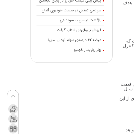
پیش بینی قیمت خودرو در پایان تابستان
ی هدف
رشد ۱۲۰ درصدی صادرات خودروهای برقی
سونامی تعدیل در صنعت خودروی آلمان
چین
بازگشت نیسان به سوددهی
نسخه درمان «ناک» خودرو چیست؟
فروش بی‌وای‌دی شتاب گرفت
سامانه آنلاین پیگیری قرارداد‌ و زمان تحویل
نیسان ترا رونمایی شد
عرضه ۴۲ درصدی سهام تودلی سایپا
 که
کنترل
آغاز به کار «میز خدمات» گروه پرشیا
بهار زیان‌ساز خودرو
موبیلیتی
درآمدزایی دولت از واردات خودرو
ریزش تقاضا در مرحله جدید عرضه خودرو
برنامه‌ریزی فورد برای ورود چینی‌ها به بازار
ل قیمت
 سال
آمریکا
از این
هشدار به متقاضیان خودروهای فرسوده
آغاز طرح انتقال سهمیه بنزین به کارت‌های
بانکی
معمای تیراژ پس از اصلاح قیمت خودرو
واهد