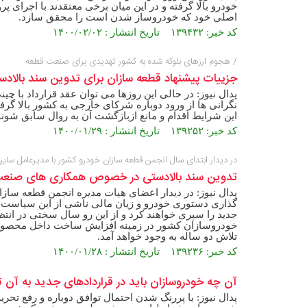
خودرو بالا گرفته و در این میان برخی معتقدند با اجرای
اصلی خود که خودروساز شدن است را محقق سازد.
کد خبر: ۱۳۹۴۳۲ تاریخ انتشار : ۱۴۰۰/۰۲/۰۲
/ هجوم ارزهای بلوکه شده به کشور تهدیدی برای صنعت قطعه
جزییات پیشنهاد قطعه سازان برای تدوین سند بالادس
پدال نیوز: در حالی این روزها می توان عقد قرارداد با 
نگرانی ها از ورود دوباره شرکای خارجی به کشور بالا گ
این شرایط اقدام و مانع ازبازگشت آن به روال سابق شوند
کد خبر: ۱۳۹۲۵۲ تاریخ انتشار : ۱۴۰۰/۰۱/۲۹
در دیدار ابتدای سال انجمن قطعه سازان خودرو کشور با مدیرعامل سای
تدوین سند بالادستی در خصوص همکاری های صنعت 
پدال نیوز: در دیدار اعضای هیات مدیره انجمن قطعه ساز
گذاری دستوری خودرو و زیان مالی ناشی از این سیاست 
جدید را سپری خواهند کرد و از این رو سال سختی در انت
خودروسازان کشور در زمینه افزایش ساخت داخل محصولات
تلاش دو ساله به وجود خواهد آمد.
کد خبر: ۱۳۹۲۳۶ تاریخ انتشار : ۱۴۰۰/۰۱/۲۸
آن چه خودروسازان باید در قراردادهای جدید به آن ت
پدال نیوز: با پررنگ شدن احتمال توافق دوباره و رفع ت