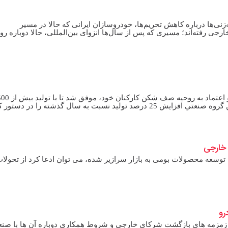
ه‌‌زنی‌‌ها درباره کاهش تحریم‌ها، خودروسازان ایرانی که حالا در مسیر
رجی رفته‌‌اند؛ مسیری که پس از سال‌ها انزوای بین‌المللی، حالا دوباره رو
پدال نیوز: گروه صنعتي ايران خودرو با اتكا به توان داخل و اعتماد به روحيه صف شكن كاركنان خود، 
هزاردستگاه سال 99 را به پايان برساند. در سال 1400 اين گروه صنعتي افزايش 25 درصد توليد نسبت به سال گذشته را د
خارجی
ه توسعه محصولات بومی به بازار سرازیر شده، می توان ادعا کرد از تحولا
رو
جام زمزمه های بازگشت شرکای خارجی و شروط همکاری دوباره آن ها با صن