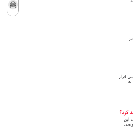
ه
اختصاص سهمیه ویژه ارزی برای قطعات
وارداتی ها
قراردادهای مشارکت در تولید خودرو
غیرقانونی نیست
خودروهای جدید شیائومی در راه بازار
اس
برنامه‌ریزی برای واردات ۷۵ هزار خودرو
هجوم برندهای چینی به قلب صنعت
خودروی اروپا
خودروهای خارجی با تعرفه پایین به
پایتخت می‌رسد؟
ی قرار
به
جدال بر سر فرمان قیمت خودرو
خبر مهم درباره واردات خودرو از فرودگاه امام
خمینی
 کرد؟
هشدار سخنگوی شورای رقابت درباره
قرارداد‌های مشارکت در تولید خودرو
 این
صوصی
سرنوشت تلخ بوگاتی ویرون که در ایران سر