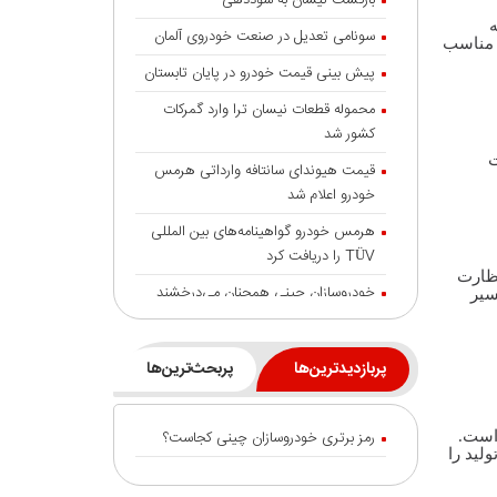
بازگشت نیسان به سوددهی
ه
سونامی تعدیل در صنعت خودروی آلمان
 مناسب
پیش بینی قیمت خودرو در پایان تابستان
محموله قطعات نیسان ترا وارد گمرکات
کشور شد
ت
قیمت هیوندای سانتافه وارداتی هرمس
خودرو اعلام شد
هرمس خودرو گواهینامه‌های بین المللی
TÜV را دریافت کرد
نظارت
خودروسازان چینی همچنان می‌درخشند
سیر
خودروهای برقی هند بالاتر از غول‌هایی
مانند تسلا و بی‌وای‌دی
پربازدیدترین‌ها
پربحث‌ترین‌ها
شایعه گرانی بنزین، قیمت خودروهای برقی
را بالا برد
رمز برتری خودروسازان چینی کجاست؟
است.
انتقال تورم خودرو به بازار خدمات
لید را
جزئیات تردد خودرو با پلاک منطقه آزاد