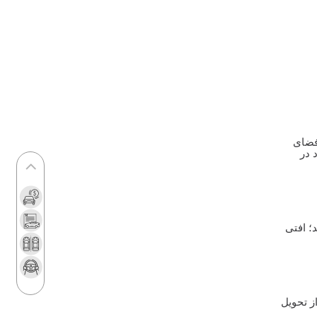
انزلی
رشد ۱۲۰ درصدی صادرات خودروهای برقی
چین
نسخه درمان «ناک» خودرو چیست؟
سامانه آنلاین پیگیری قرارداد‌ و زمان تحویل
نیسان ترا رونمایی شد
آغاز به کار «میز خدمات» گروه پرشیا
 فضای
موبیلیتی
 در
درآمدزایی دولت از واردات خودرو
ریزش تقاضا در مرحله جدید عرضه خودرو
برنامه‌ریزی فورد برای ورود چینی‌ها به بازار
 دلاری به ۲۱.۹ میلیون دلار رسید؛ افتی
آمریکا
هشدار به متقاضیان خودروهای فرسوده
آغاز طرح انتقال سهمیه بنزین به کارت‌های
بانکی
ز تحویل