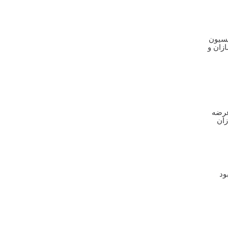
یسیون
زان و
عرضه
زان
هبود