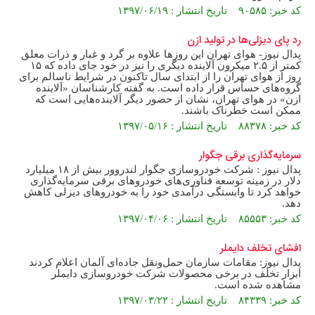
کد خبر: ۹۰۵۸۵ تاریخ انتشار : ۱۳۹۷/۰۶/۱۹
رد پای دیزلی‌ها در تولید ازن
پدال نیوز- هوای تهران این روزها علاوه بر گرد و غبار و ذرات معلق
کمتر از ۲.۵ میکرون آلاینده‌ دیگری را نیز در خود جای داده که ۱۵
روز از هوای تهران را از ابتدای سال تاکنون در شرایط ناسالم برای
گروه‌های حساس قرار داده است. به گفته کارشناسان «آلاینده
ازن» در هوای تهران، نشان از حضور دیگر آلاینده‌هایی است که
ممکن است خطرناک باشند.
کد خبر: ۸۸۳۷۸ تاریخ انتشار : ۱۳۹۷/۰۵/۱۶
سرمایه‌گذاری برقی جگوار
پدال نیوز : شرکت خودروسازی جگوار لندروور بیش از ۱۸ میلیارد
دلار در زمینه توسعه فناوری‌های خودروهای برقی سرمایه‌گذاری
خواهد کرد تا وابستگی درآمدی خود را به خودروهای دیزلی کاهش
دهد.
کد خبر: ۸۵۵۵۳ تاریخ انتشار : ۱۳۹۷/۰۴/۰۶
افشای تخلف دایملر
پدال نیوز: مقامات سازمان حمل‌و‌نقل جاده‌ای آلمان اعلام کردند
ابزار تخلف در برخی محصولات شرکت خودروسازی دایملر
مشاهده شده است.
کد خبر: ۸۴۳۳۹ تاریخ انتشار : ۱۳۹۷/۰۳/۲۲