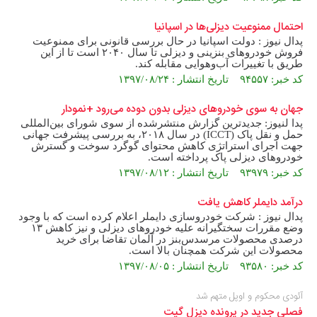
احتمال ممنوعیت دیزلی‌ها در اسپانیا
پدال نیوز : دولت اسپانیا در حال بررسی قانونی برای ممنوعیت
فروش خودروهای بنزینی و دیزلی تا سال ۲۰۴۰ است تا از این
طریق با تغییرات آب‌و‌هوایی مقابله کند.
کد خبر: ۹۴۵۵۷ تاریخ انتشار : ۱۳۹۷/۰۸/۲۴
جهان به سوی خودروهای دیزلی بدون دوده می‌رود +نمودار
پدا لنیوز: جدیدترین گزارش منتشرشده از سوی شورای بین‌المللی
حمل و نقل پاک (ICCT) در سال ۲۰۱۸، به بررسی پیشرفت جهانی
جهت اجرای استراتژی کاهش محتوای گوگرد سوخت و گسترش
خودروهای دیزلی پاک پرداخته است.
کد خبر: ۹۳۹۷۹ تاریخ انتشار : ۱۳۹۷/۰۸/۱۲
درآمد دایملر کاهش یافت
پدال نیوز : شرکت خودروسازی دایملر اعلام کرده است که با وجود
وضع مقررات سختگیرانه علیه خودروهای دیزلی و نیز کاهش ۱۳
درصدی محصولات مرسدس‌بنز در آلمان تقاضا برای خرید
محصولات این شرکت همچنان بالا است.
کد خبر: ۹۳۵۸۰ تاریخ انتشار : ۱۳۹۷/۰۸/۰۵
آئودی محکوم و اوپل متهم شد
فصلی جدید در پرونده دیزل گیت