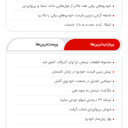
خودروهای برقی هند بالاتر از غول‌هایی مانند تسلا و بی‌وای‌دی
شایعه گرانی بنزین، قیمت خودروهای برقی را بالا برد
انتقال تورم خودرو به بازار خدمات
جزئیات تردد خودرو با پلاک منطقه آزاد انزلی
رشد ۱۲۰ درصدی صادرات خودروهای برقی چین
پربازدیدترین‌ها
پربحث‌ترین‌ها
نسخه درمان «ناک» خودرو چیست؟
محموله قطعات نیسان ترا وارد گمرکات کشور شد
سامانه آنلاین پیگیری قرارداد‌ و زمان تحویل نیسان ترا رونمایی شد
پیش بینی قیمت خودرو در پایان تابستان
آغاز به کار «میز خدمات» گروه پرشیا موبیلیتی
سونامی تعدیل در صنعت خودروی آلمان
درآمدزایی دولت از واردات خودرو
بازگشت نیسان به سوددهی
ریزش تقاضا در مرحله جدید عرضه خودرو
عرضه ۴۲ درصدی سهام تودلی سایپا
برنامه‌ریزی فورد برای ورود چینی‌ها به بازار آمریکا
فروش بی‌وای‌دی شتاب گرفت
هشدار به متقاضیان خودروهای فرسوده
بهار زیان‌ساز خودرو
آغاز طرح انتقال سهمیه بنزین به کارت‌های بانکی