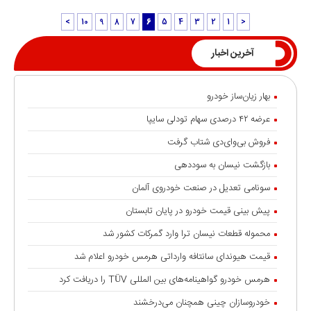
>
10
9
8
7
6
5
4
3
2
1
<
آخرین اخبار
بهار زیان‌ساز خودرو
عرضه ۴۲ درصدی سهام تودلی سایپا
فروش بی‌وای‌دی شتاب گرفت
بازگشت نیسان به سوددهی
سونامی تعدیل در صنعت خودروی آلمان
پیش بینی قیمت خودرو در پایان تابستان
محموله قطعات نیسان ترا وارد گمرکات کشور شد
قیمت هیوندای سانتافه وارداتی هرمس خودرو اعلام شد
هرمس خودرو گواهینامه‌های بین المللی TÜV را دریافت کرد
خودروسازان چینی همچنان می‌درخشند