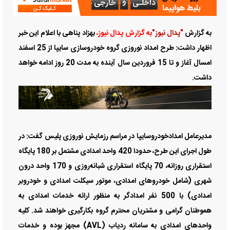
به گزارش
"پدال نیوز"
به گزارش پدال نیوز،
بهزاد پناهی با اعلام این خبر
اظهار داشت: طرح امداد نوروزی گروه خودروسازی سایپا از 25 اسفند
امسال آغاز و تا 15 فروردین سال آینده به مدت 20 روز ادامه خواهد
داشت.
مدیرعامل امدادخودروسایپا در مراسم رزمایش نوروزی پلیس گفت: در
طول اجرای این طرح، حدودا 420 واحد امدادی مشتمل بر 180 پایگاه
استقراری روزانه، 70 پایگاه استقراری شبانه‌روزی و 170 واحد درون
شهری (شامل خودروهای امدادی، موتور سیکلت امدادی و خودروبر
امدادی) با 500 نفر امدادگر به منظور ارائه خدمات امدادی به
هموطنان گرامی و مشتریان محترم گروه بكارگیری خواهند شد. کلیه
واحدهای امدادی به سامانه ردیاب (AVL) مجهز بوده و خدمات