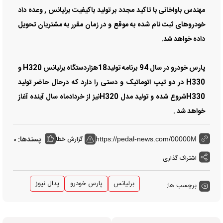
مهندس باواخانی با تاکید مجدد بر تولید باکیفیت برلیانس , وعده داد
خودروهای ثبت نام شده به موقع و در زمان مقرر به مشتریان تحویل
داده خواهد شد.
پارس خودرو در سال 94 برنامه تولید18هزاردستگاه برلیانس H320 و
H330 در دو تیپ اتوماتیک و دستی را دارد که درحال حاضر تولید
H330شروع شده و تولید مدل H320نیز از خردادماه سال آینده آغاز
خواهد شد .
پسندها:
گزارش خطا
0
https://pedal-news.com/00000M
اشتراک گذاری
برلیانس
پارس خودرو
پدال نیوز
برچسب ها: