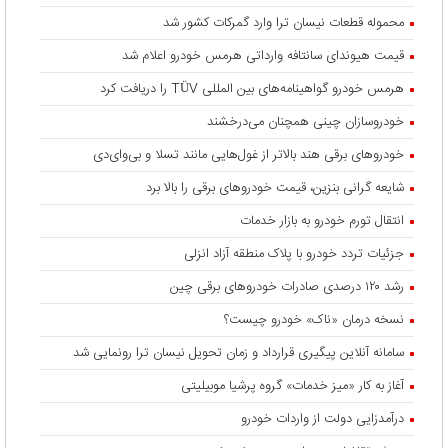
محموله قطعات نیسان ترا وارد گمرکات کشور شد
قیمت هیوندای سانتافه وارداتی هرمس خودرو اعلام شد
هرمس خودرو گواهینامه‌های بین المللی TÜV را دریافت کرد
خودروسازان چینی همچنان می‌درخشند
خودروهای برقی هند بالاتر از غول‌هایی مانند تسلا و بی‌وای‌دی
شایعه گرانی بنزین، قیمت خودروهای برقی را بالا برد
انتقال تورم خودرو به بازار خدمات
جزئیات تردد خودرو با پلاک منطقه آزاد انزلی
رشد ۱۲۰ درصدی صادرات خودروهای برقی چین
نسخه درمان «ناک» خودرو چیست؟
سامانه آنلاین پیگیری قرارداد‌ و زمان تحویل نیسان ترا رونمایی شد
آغاز به کار «میز خدمات» گروه پرشیا موبیلیتی
درآمدزایی دولت از واردات خودرو