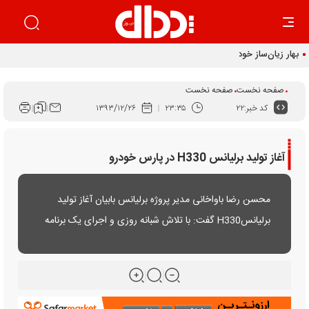
بهار زیان‌ساز خودرو
صفحه نخست
صفحه نخست
کد خبر:
۲۲
۲۳:۳۵
۱۳۹۳/۱۲/۲۶
آغاز تولید برلیانس H330 در پارس خودرو
محسن رضا باواخانی مدیر پروژه برلیانس بابیان آغاز تولید
برلیانسH330 گفت: با تلاش شبانه روزی و اجرای یک برنامه
چالشی زیر ساخت ها و فرآیندهای تولید آماده و به صورت
کامل اجرایی شده است.