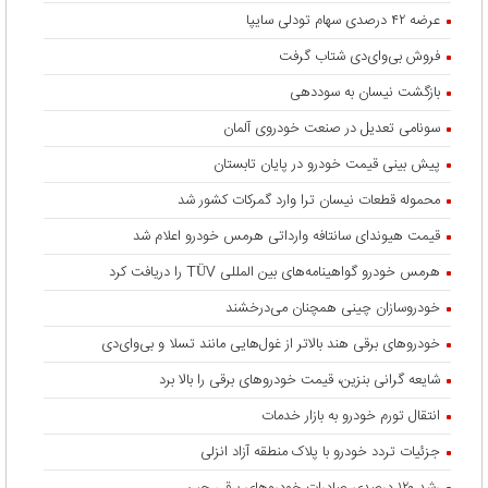
عرضه ۴۲ درصدی سهام تودلی سایپا
فروش بی‌وای‌دی شتاب گرفت
بازگشت نیسان به سوددهی
سونامی تعدیل در صنعت خودروی آلمان
پیش بینی قیمت خودرو در پایان تابستان
محموله قطعات نیسان ترا وارد گمرکات کشور شد
قیمت هیوندای سانتافه وارداتی هرمس خودرو اعلام شد
هرمس خودرو گواهینامه‌های بین المللی TÜV را دریافت کرد
خودروسازان چینی همچنان می‌درخشند
خودروهای برقی هند بالاتر از غول‌هایی مانند تسلا و بی‌وای‌دی
شایعه گرانی بنزین، قیمت خودروهای برقی را بالا برد
انتقال تورم خودرو به بازار خدمات
جزئیات تردد خودرو با پلاک منطقه آزاد انزلی