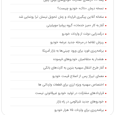
رشد ۱۲۰ درصدی صادرات خودروهای برقی چین
نسخه درمان «ناک» خودرو چیست؟
سامانه آنلاین پیگیری قرارداد‌ و زمان تحویل نیسان ترا رونمایی شد
آغاز به کار «میز خدمات» گروه پرشیا موبیلیتی
درآمدزایی دولت از واردات خودرو
ریزش تقاضا در مرحله جدید عرضه خودرو
برنامه‌ریزی فورد برای ورود چینی‌ها به بازار آمریکا
هشدار به متقاضیان خودروهای فرسوده
آغاز طرح انتقال سهمیه بنزین به کارت‌های بانکی
معمای تیراژ پس از اصلاح قیمت خودرو
اختصاص سهمیه ویژه ارزی برای قطعات وارداتی ها
قراردادهای مشارکت در تولید خودرو غیرقانونی نیست
خودروهای جدید شیائومی در راه بازار
برنامه‌ریزی برای واردات ۷۵ هزار خودرو