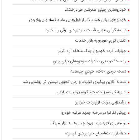
خودروسازان چینی همچنان می‌درخشند
خودروهای برقی هند بالاتر از غول‌هایی مانند تسلا و بی‌وای‌دی
شایعه گرانی بنزین، قیمت خودروهای برقی را بالا برد
انتقال تورم خودرو به بازار خدمات
جزئیات تردد خودرو با پلاک منطقه آزاد انزلی
رشد ۱۲۰ درصدی صادرات خودروهای برقی چین
نسخه درمان «ناک» خودرو چیست؟
سامانه آنلاین پیگیری قرارداد‌ و زمان تحویل نیسان ترا رونمایی شد
آغاز به کار «میز خدمات» گروه پرشیا موبیلیتی
درآمدزایی دولت از واردات خودرو
ریزش تقاضا در مرحله جدید عرضه خودرو
برنامه‌ریزی فورد برای ورود چینی‌ها به بازار آمریکا
هشدار به متقاضیان خودروهای فرسوده