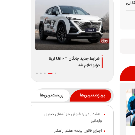
گذاری
شرایط جدید چانگان Uni-T آرینا
اطلاعیه جدید فروش اقساطی لوکانو
شرایط جدید فر
L7 و L8 ویژه تیر 1405
شامل 3 طرح
پربازدیدترین‌ها
پربحث‌ترین‌ها
هشدار درباره فروش حواله‌های صوری
وارداتی
اجرای قانون برنامه هفتم راهکار