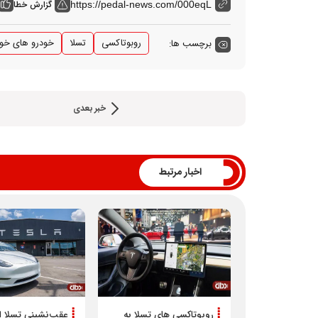
گزارش خطا
https://pedal-news.com/000eqL
روبوتاکسی
تسلا
خودرو های خود
برچسب ها:
خبر بعدی
اخبار مرتبط
روبوتاکسی های تسلا به
عقب‌نشینی تسلا از