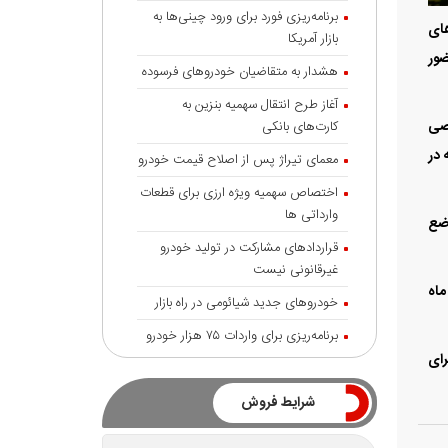
برنامه‌ریزی فورد برای ورود چینی‌ها به
وای (Model Y) را در جاده‌های
بازار آمریکا
ضور
هشدار به متقاضیان خودروهای فرسوده
آغاز طرح انتقال سهمیه بنزین به
اصی
کارت‌های بانکی
 در
معمای تیراژ پس از اصلاح قیمت خودرو
اختصاص سهمیه ویژه ارزی برای قطعات
وارداتی ها
وضع
قراردادهای مشارکت در تولید خودرو
غیرقانونی نیست
چند ماه
خودروهای جدید شیائومی در راه بازار
برنامه‌ریزی برای واردات ۷۵ هزار خودرو
ده برای
شرایط فروش