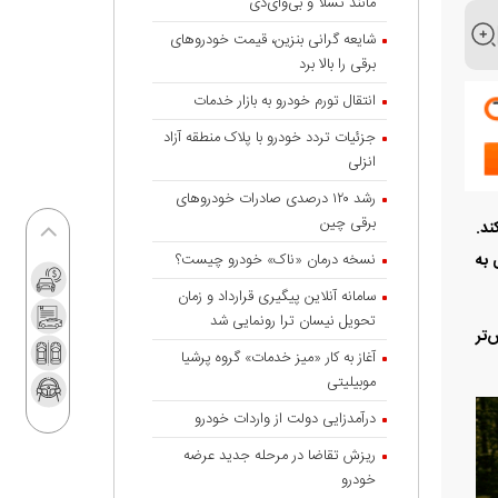
مانند تسلا و بی‌وای‌دی
شایعه گرانی بنزین، قیمت خودروهای
برقی را بالا برد
انتقال تورم خودرو به بازار خدمات
جزئیات تردد خودرو با پلاک منطقه آزاد
انزلی
رشد ۱۲۰ درصدی صادرات خودروهای
برقی چین
دازی کند.
 به
نسخه درمان «ناک» خودرو چیست؟
سامانه آنلاین پیگیری قرارداد‌ و زمان
تحویل نیسان ترا رونمایی شد
‌تر
آغاز به کار «میز خدمات» گروه پرشیا
موبیلیتی
درآمدزایی دولت از واردات خودرو
ریزش تقاضا در مرحله جدید عرضه
خودرو