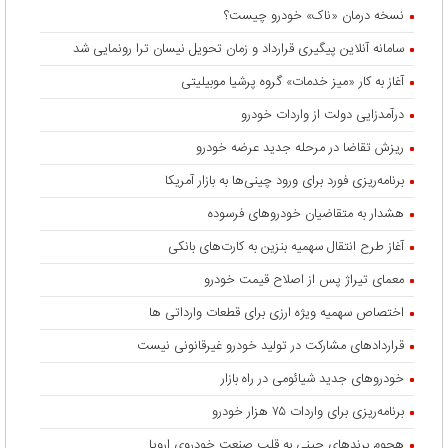
نسخه درمان «ناک» خودرو چیست؟
سامانه آنلاین پیگیری قرارداد‌ و زمان تحویل نیسان ترا رونمایی شد
آغاز به کار «میز خدمات» گروه پرشیا موبیلیتی
درآمدزایی دولت از واردات خودرو
ریزش تقاضا در مرحله جدید عرضه خودرو
برنامه‌ریزی فورد برای ورود چینی‌ها به بازار آمریکا
هشدار به متقاضیان خودروهای فرسوده
آغاز طرح انتقال سهمیه بنزین به کارت‌های بانکی
معمای تیراژ پس از اصلاح قیمت خودرو
اختصاص سهمیه ویژه ارزی برای قطعات وارداتی ها
قراردادهای مشارکت در تولید خودرو غیرقانونی نیست
خودروهای جدید شیائومی در راه بازار
برنامه‌ریزی برای واردات ۷۵ هزار خودرو
هجوم برندهای چینی به قلب صنعت خودروی اروپا