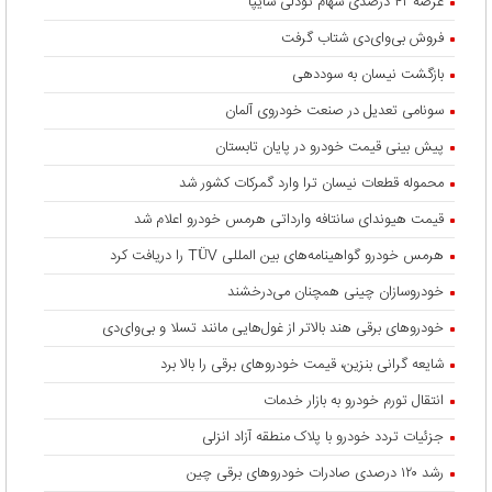
عرضه ۴۲ درصدی سهام تودلی سایپا
فروش بی‌وای‌دی شتاب گرفت
بازگشت نیسان به سوددهی
سونامی تعدیل در صنعت خودروی آلمان
پیش بینی قیمت خودرو در پایان تابستان
محموله قطعات نیسان ترا وارد گمرکات کشور شد
قیمت هیوندای سانتافه وارداتی هرمس خودرو اعلام شد
هرمس خودرو گواهینامه‌های بین المللی TÜV را دریافت کرد
خودروسازان چینی همچنان می‌درخشند
خودروهای برقی هند بالاتر از غول‌هایی مانند تسلا و بی‌وای‌دی
شایعه گرانی بنزین، قیمت خودروهای برقی را بالا برد
انتقال تورم خودرو به بازار خدمات
جزئیات تردد خودرو با پلاک منطقه آزاد انزلی
رشد ۱۲۰ درصدی صادرات خودروهای برقی چین