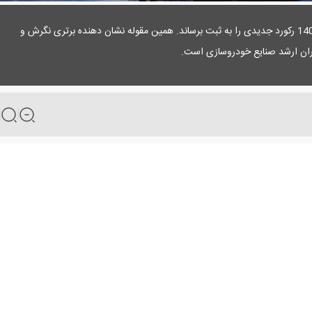
پدال نیوز: کرمان موتور از نظر تولید توانست در سال 1403 رکورد جدیدی را به ثبت برساند. همین مقوله نشان دهنده برتری نگرش و
ران ارشد صنایع خودروسازی است.
ودروساز بخش خصوصی و سومین خودروساز کشور به حساب می‌آید. این خودروساز م
ل 1403 آمارهای را به ثبت برساند که تاییدی بر استراتژی صحیح مدیران ارشد این خودروساز دارد. اخیرا مو
 کرمان موتور توانسته در سال 1403 رکورد جدیدی در زمینه تولید به ثبت برساند. از آنجا که رشد آمار تولید خودروسازان مساله 
را از نظر می‌گذارانیم.