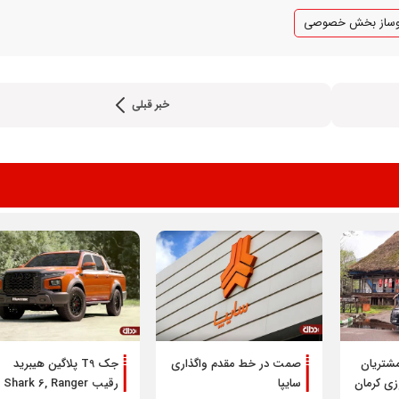
مشتریان
صمت در خط مقدم واگذاری
جک T9 پلاگین هیبرید
زی کرمان
سایپا
رقیب Shark 6, Ranger
PHEV رونمایی شد