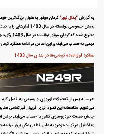
عملکرد فوق‌العاده کرمانی‌ها در ابتدای سال 1403
هر ساله پس از تعطیلات نوروزی و رسیدن به فصل گرم سا
می‌شویم. متاسفانه این کمبود انرژی گریبان‌گیر تمامی صنای
خطوط کرمان موتور تولید شد. این مهم به خوبی نشان می‌د
این عرصه بر آید. بنابراین با در نظر گرفتن استراتژی‌های
جاری در راستای افزایش تیراژ تولید و همچنین خودروساز بو
زنجیره تامین قطعات مهم‌ترین رکن کرمانی‌ها
تولید خودرو پروسه بسیار پیچیده و مهندسی دارد که اگر ه