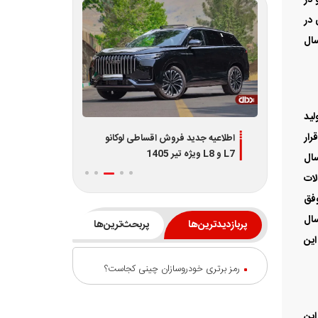
رار
سال
لات
وفق
ی سال
این
شرایط جدید چانگان Uni-T آرینا
اطلاعیه جدید فروش اقساطی لوکانو
L7 و L8 ویژه تیر 1405
 این
شکسته شد و
پربازدیدترین‌ها
پربحث‌ترین‌ها
روز،
د 410 دستگاه خودرو، برای
رمز برتری خودروسازان چینی کجاست؟
ه شد، زیرا در تیرماه 1403 شرکت کرمان
 بودند