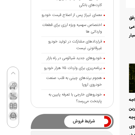
کارت‌های بانکی
معمای تیراژ پس از اصلاح قیمت خودرو
اختصاص سهمیه ویژه ارزی برای قطعات
وارداتی ها
قراردادهای مشارکت در تولید خودرو
غیرقانونی نیست
اجه
رین
خودروهای جدید شیائومی در راه بازار
 که باتوجه
برنامه‌ریزی برای واردات ۷۵ هزار خودرو
که به گفته وی
هجوم برندهای چینی به قلب صنعت
جموع 3240 دستگاه خودرو در
خودروی اروپا
 در
خودروهای خارجی با تعرفه پایین به
پایتخت می‌رسد؟
سال
شرایط فروش
لید