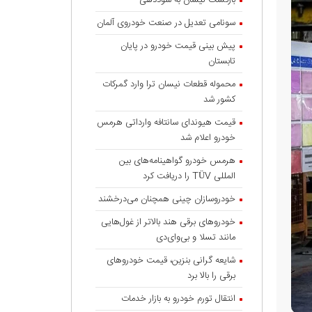
بازگشت نیسان به سوددهی
سونامی تعدیل در صنعت خودروی آلمان
پیش بینی قیمت خودرو در پایان
تابستان
محموله قطعات نیسان ترا وارد گمرکات
کشور شد
قیمت هیوندای سانتافه وارداتی هرمس
خودرو اعلام شد
هرمس خودرو گواهینامه‌های بین
المللی TÜV را دریافت کرد
خودروسازان چینی همچنان می‌درخشند
خودروهای برقی هند بالاتر از غول‌هایی
مانند تسلا و بی‌وای‌دی
شایعه گرانی بنزین، قیمت خودروهای
برقی را بالا برد
انتقال تورم خودرو به بازار خدمات