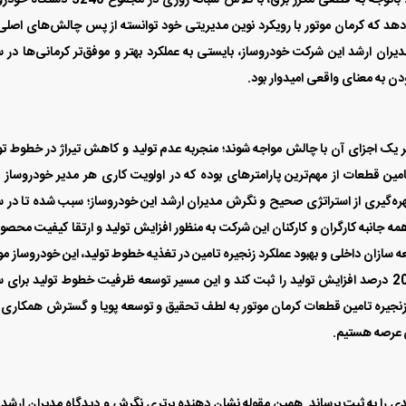
مین قطعات از مهم‌ترین پارامترهای بوده که در اولویت کاری هر مدیر خودروساز ق
 بهره‌گیری از استراتژی صحیح و نگرش مدیران ارشد این خودروساز؛ سبب شده تا در 
لاش همه جانبه کارگران و کارکنان این شرکت به منظور افزایش تولید و ارتقا کیفیت محصو
 سازان داخلی و بهبود عملکرد زنجیره تامین در تغذیه خطوط تولید، این خودروساز م
توانست در بهمن 1403 نسبت به مدت مشابه سال قبل، 20 درصد افزایش تولید را ثبت کند و این مسیر توسعه ظرفیت خطوط تولید برا
نجیره تامین قطعات کرمان موتور به لطف تحقیق و توسعه پویا و گسترش همکاری 
شرایط فروش محصولات مدیران
ن عرصه هستیم.
خودرو ویژه مرداد 1405
درایو اعلام شد
نظر تولید توانست در سال 1403 رکورد جدیدی را به ثبت برساند. همین مقوله نشان دهنده برتری نگرش و دیدگاه مدیران ارشد
خودروساز نسبت به سایر مدیران ارشد صنایع خودروسازی است. زیرا برای دومین بار در سال 1403 ؛ رکورد تولید روزانه کرمان موتور 
ربه کرد. با بهره‌گیری از امکانات و ظرفیت بالای زنجیره تامین قطعات و به کار‌گیری تجهیزات به‌
برای دومین بار در سال 1403 رکورد تولید روزانه خود را شکست. تولید روزانه کرمان موتور در 28 بهمن ماه 1403 با تولی
اولین بار از مرز 400 دستگاه عبور کرد. جالب است بدانید که این رکورد برای دومین بار در سال 1403 شکست
موتور با تولید روزانه 348 دستگاه بالاترین میزان تولید روزانه سال 1402 را ارتقا داده بود. همچنین گزارش‌های رسمی این‌گونه منتشر کرده