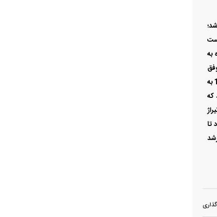
شده تا با رشد 14 درصدی تولید خود را تا پایان اسفند 1403 به 79 هزار و 975 دستگاه برساند. از سوی دیگر این آمار تا پایان اسفند ماه 1402 به
دهد که
راژ
 تا
رشد
گذاری