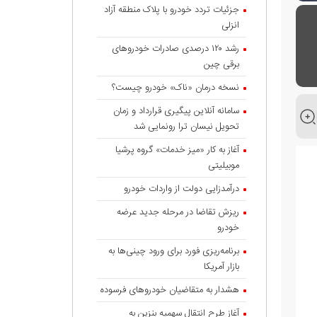
جزئیات تردد خودرو با پلاک منطقه آزاد
انزلی
رشد ۱۲۰ درصدی صادرات خودروهای
برقی چین
نسخه درمان «ناک» خودرو چیست؟
سامانه آنلاین پیگیری قرارداد‌ و زمان
تحویل نیسان ترا رونمایی شد
آغاز به کار «میز خدمات» گروه پرشیا
موبیلیتی
درآمدزایی دولت از واردات خودرو
ریزش تقاضا در مرحله جدید عرضه
خودرو
وفق
برنامه‌ریزی فورد برای ورود چینی‌ها به
ضوعی
بازار آمریکا
بسیار
هشدار به متقاضیان خودروهای فرسوده
آغاز طرح انتقال سهمیه بنزین به