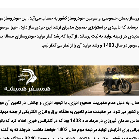
ل، به دلیل عدم مدیریت صحیح انرژی، با کبمود انرژی و چالش در تامین آن مو
ع کشور می‌شود. در حقیقت عدم تامین به هنگام برق و انرژی الکتریکی از جمله مهم‌ت
چالش صنعت خودروسازی کشور به حساب می‌آید. بر این اساس سامان فیروزی در مرداد ماه 1403 بود که در کنفرانس خبری اعلام کرد
به اختلال در تولید خودرو به دلیل قطعی مکرر برق، برنامه جبرانی برای افزایش تولید در نیمه دوم سال 1403 خواهد داشت. هرچند 
از 15 تیرماه که عدم تامین انرژی بسیار چالش برانگیز شد؛ باتوجه به قطعی مکرر برق، با تلاش شبانه روزی در م
هد که کرمان موتور با رویکرد نوین مدیریتی خود توانسته از پس چالش‌های اصلی
 مدیران ارشد این شرکت خودروساز، بایستی به عملکرد بهتر و موفق‌تر کرمانی‌ها در 
دن به معنای واقعی امیدوار بود.
ر یک اجزای آن با چالش مواجه شوند؛ منجربه عدم تولید و کاهش تیراژ در خطوط تو