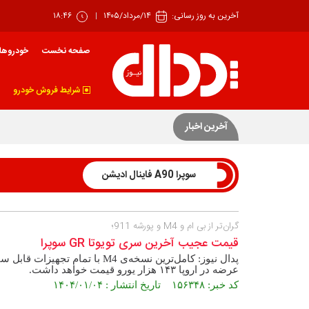
آخرین به روز رسانی:
۱۴/مرداد/۱۴۰۵
۱۸:۴۶
صفحه نخست
خودروها
شرایط فروش خودرو
عرضه ۴۲ درصدی سهام تودلی سایپا
آخرین اخبار
سوپرا A90 فاینال ادیشن
گران‌تر از بی ام و M4 و پورشه 911؛
قیمت عجیب آخرین سری تویوتا GR سوپرا
عرضه در اروپا ۱۴۳ هزار یورو قیمت خواهد داشت.
کد خبر: ۱۵۶۳۴۸ تاریخ انتشار : ۱۴۰۴/۰۱/۰۴