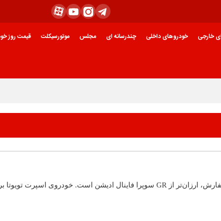
ی خارجی
خودروهای داخلی
چندرسانه ای
مجلس
موتورسیکلت
قیمت روز خود
پدال نیوز: کامل‌ترین نسخه‌ی M4 با تمام تجهیزات قابل سفارش، ارزان‌تر از GR سوپرا فاینال ادیشن است. خودروی اسپرت تویوت