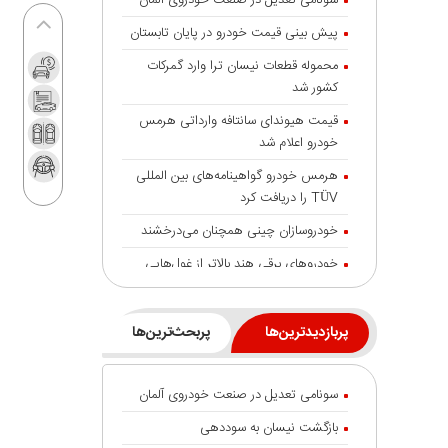
سونامی تعدیل در صنعت خودروی آلمان
پیش بینی قیمت خودرو در پایان تابستان
محموله قطعات نیسان ترا وارد گمرکات
کشور شد
قیمت هیوندای سانتافه وارداتی هرمس
خودرو اعلام شد
هرمس خودرو گواهینامه‌های بین المللی
TÜV را دریافت کرد
خودروسازان چینی همچنان می‌درخشند
خودروهای برقی هند بالاتر از غول‌هایی
مانند تسلا و بی‌وای‌دی
شایعه گرانی بنزین، قیمت خودروهای برقی
پربازدیدترین‌ها
پربحث‌ترین‌ها
را بالا برد
انتقال تورم خودرو به بازار خدمات
سونامی تعدیل در صنعت خودروی آلمان
جزئیات تردد خودرو با پلاک منطقه آزاد
بازگشت نیسان به سوددهی
انزلی