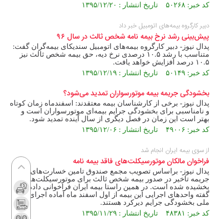
کد خبر: ۵۰۲۶۸ تاریخ انتشار : ۱۳۹۵/۱۲/۲۰
دبیر کارگروه بیمه‌های اتومبیل خبر داد
پیش‌بینی رشد نرخ بیمه نامه شخص ثالث در سال ۹۶
پدال نیوز- دبیر کارگروه بیمه‌های اتومبیل سندیکای بیمه‌گران گفت:
متناسب با رشد ۱۰.۵ درصدی نرخ دیه، حق بیمه شخص ثالث نیز
۱۰.۵ درصد افزایش خواهد یافت.
کد خبر: ۵۰۱۴۹ تاریخ انتشار : ۱۳۹۵/۱۲/۱۹
بخشودگی جریمه بیمه موتورسواران تمدید می‌شود؟
پدال نیوز- برخی از کارشناسان بیمه معتقدند: اسفند‌ماه زمان کوتاه
و نامناسبی برای بخشودگی جرایم بیمه‌ای موتورسواران است و
بهتر است این زمان در فصل دیگری از سال آینده تمدید شود.
کد خبر: ۴۹۰۰۶ تاریخ انتشار : ۱۳۹۵/۱۲/۰۶
از سوی بیمه ایران انجام شد
فراخوان مالکان موتورسیکلت‌های فاقد بیمه نامه
پدال نیوز- براساس تصویب مجمع صندوق تامین خسارت‌های بدنی،
جریمه تاخیر در صدور بیمه شخص ثالث برای موتورسیکلت‌ها
بخشیده شده است. در همین راستا بیمه ایران فراخوانی داده و
گفته واحدهای اجرایی این بیمه از اول اسفند ماه آماده اجرای طرح
ملی بخشودگی جرایم دیرکرد هستند.
کد خبر: ۴۸۳۸۱ تاریخ انتشار : ۱۳۹۵/۱۱/۲۹