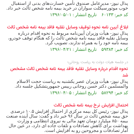
پدال نیوز- مدیرعامل صندوق تأمین خسارت‌های بدنی از استقبال
خوب موتورسیکلت سواران در خرید بیمه نامه شخص ثالث خبر داد.
کد خبر: ۶۰۱۳۳ تاریخ انتشار : ۱۳۹۶/۰۵/۰۱
ابلاغ آیین نامه نحوه توقیف وسایل نقلیه فاقد بیمه نامه شخص ثالث
پدال نیوز- هیأت وزیران آیین‌‌نامه مربوط به نحوه اقدام درباره
وسایل نقلیه فاقد بیمه‌ نامه شخص ثالث را که هنگام توقف خودرو،
بیمه‌ نامه خود را به همراه ندارند، تصویب کرد.
کد خبر: ۵۹۳۸۴ تاریخ انتشار : ۱۳۹۶/۰۴/۲۱
در جلسه هیات دولت به ریاست روحانی؛
نحوه اقدام درباره وسایل نقلیه فاقد بیمه نامه شخص ثالث مشخص
شد
پدال نیوز- هیأت وزیران عصر یکشنبه به ریاست حجت‌ الاسلام
والمسلمین دکتر حسن روحانی رییس‌ جمهوریتشکیل جلسه داد.
کد خبر: ۵۸۲۹۴ تاریخ انتشار : ۱۳۹۶/۰۴/۰۵
احتمال افزایش نرخ بیمه نامه شخص ثالث
پدال نیوز- رئیس کل بیمه مرکزی از احتمال افزایش ۱۰.۵ درصدی
حق بیمه شخص ثالث در سال ۹۶ خبر داد و گفت: سال آینده صنعت
بیمه ۸۵۰ میلیارد تومان تعهد مالی به نیروی انتظامی و وزارت
بهداشت برای کاهش تصادفات و تلفات جاده ای دارد، در عین حال
آمار تصادفات و مجروحین رو به افزایش است.