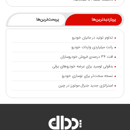
سونامی تعدیل در صنعت خودروی آلمان
پیش بینی قیمت خودرو در پایان تابستان
پربازدیدترین‌ها
پربحث‌ترین‌ها
محموله قطعات نیسان ترا وارد گمرکات کشور شد
تداوم تولید در مانیان خودرو
قیمت هیوندای سانتافه وارداتی هرمس خودرو اعلام شد
رانت میلیاردی واردات خودرو
هرمس خودرو گواهینامه‌های بین المللی TÜV را دریافت کرد
افت ۳۴ درصدی فروش خودروسازان
خودروسازان چینی همچنان می‌درخشند
بدقولی لوسید برای عرضه خودروهای برقی
خودروهای برقی هند بالاتر از غول‌هایی مانند تسلا و بی‌وای‌دی
نسخه سخت‌تر برای نوسازی خودرو
شایعه گرانی بنزین، قیمت خودروهای برقی را بالا برد
استراتژی جدید جنرال موتورز در چین
انتقال تورم خودرو به بازار خدمات
جزئیات تردد خودرو با پلاک منطقه آزاد انزلی
رشد ۱۲۰ درصدی صادرات خودروهای برقی چین
نسخه درمان «ناک» خودرو چیست؟
سامانه آنلاین پیگیری قرارداد‌ و زمان تحویل نیسان ترا رونمایی شد