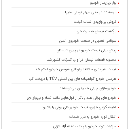
بهار زیان‌ساز خودرو
عرضه ۴۲ درصدی سهام تودلی سایپا
فروش بی‌وای‌دی شتاب گرفت
بازگشت نیسان به سوددهی
سونامی تعدیل در صنعت خودروی آلمان
پیش بینی قیمت خودرو در پایان تابستان
محموله قطعات نیسان ترا وارد گمرکات کشور شد
قیمت هیوندای سانتافه وارداتی هرمس خودرو اعلام شد
هرمس خودرو گواهینامه‌های بین المللی TÜV را دریافت کرد
خودروسازان چینی همچنان می‌درخشند
خودروهای برقی هند بالاتر از غول‌هایی مانند تسلا و بی‌وای‌دی
شایعه گرانی بنزین، قیمت خودروهای برقی را بالا برد
انتقال تورم خودرو به بازار خدمات
جزئیات تردد خودرو با پلاک منطقه آزاد انزلی