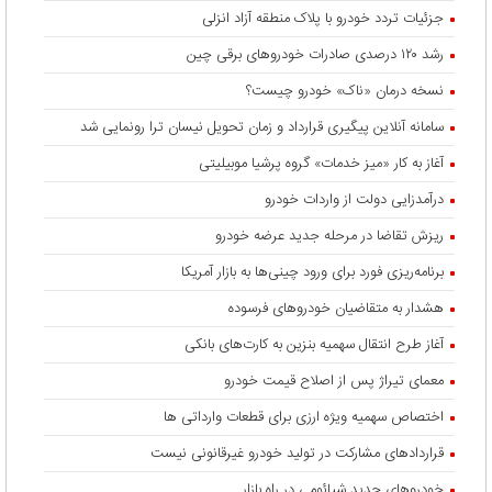
جزئیات تردد خودرو با پلاک منطقه آزاد انزلی
رشد ۱۲۰ درصدی صادرات خودروهای برقی چین
نسخه درمان «ناک» خودرو چیست؟
سامانه آنلاین پیگیری قرارداد‌ و زمان تحویل نیسان ترا رونمایی شد
آغاز به کار «میز خدمات» گروه پرشیا موبیلیتی
درآمدزایی دولت از واردات خودرو
ریزش تقاضا در مرحله جدید عرضه خودرو
برنامه‌ریزی فورد برای ورود چینی‌ها به بازار آمریکا
هشدار به متقاضیان خودروهای فرسوده
آغاز طرح انتقال سهمیه بنزین به کارت‌های بانکی
معمای تیراژ پس از اصلاح قیمت خودرو
اختصاص سهمیه ویژه ارزی برای قطعات وارداتی ها
قراردادهای مشارکت در تولید خودرو غیرقانونی نیست
خودروهای جدید شیائومی در راه بازار