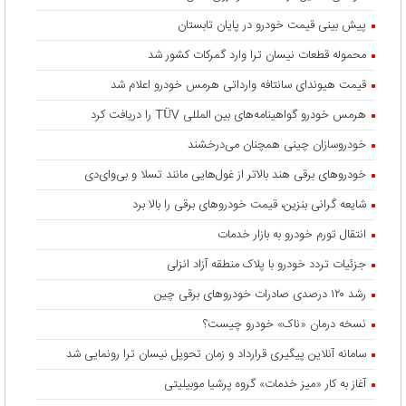
پیش بینی قیمت خودرو در پایان تابستان
محموله قطعات نیسان ترا وارد گمرکات کشور شد
قیمت هیوندای سانتافه وارداتی هرمس خودرو اعلام شد
هرمس خودرو گواهینامه‌های بین المللی TÜV را دریافت کرد
خودروسازان چینی همچنان می‌درخشند
خودروهای برقی هند بالاتر از غول‌هایی مانند تسلا و بی‌وای‌دی
شایعه گرانی بنزین، قیمت خودروهای برقی را بالا برد
انتقال تورم خودرو به بازار خدمات
جزئیات تردد خودرو با پلاک منطقه آزاد انزلی
رشد ۱۲۰ درصدی صادرات خودروهای برقی چین
نسخه درمان «ناک» خودرو چیست؟
سامانه آنلاین پیگیری قرارداد‌ و زمان تحویل نیسان ترا رونمایی شد
آغاز به کار «میز خدمات» گروه پرشیا موبیلیتی