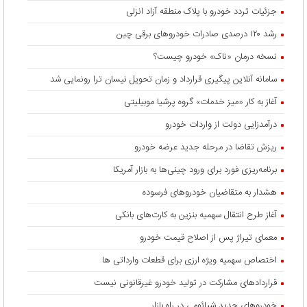
جزئیات تردد خودرو با پلاک منطقه آزاد انزلی
رشد ۱۲۰ درصدی صادرات خودروهای برقی چین
نسخه درمان «ناک» خودرو چیست؟
سامانه آنلاین پیگیری قرارداد‌ و زمان تحویل نیسان ترا رونمایی شد
آغاز به کار «میز خدمات» گروه پرشیا موبیلیتی
درآمدزایی دولت از واردات خودرو
ریزش تقاضا در مرحله جدید عرضه خودرو
برنامه‌ریزی فورد برای ورود چینی‌ها به بازار آمریکا
هشدار به متقاضیان خودروهای فرسوده
آغاز طرح انتقال سهمیه بنزین به کارت‌های بانکی
معمای تیراژ پس از اصلاح قیمت خودرو
اختصاص سهمیه ویژه ارزی برای قطعات وارداتی ها
قراردادهای مشارکت در تولید خودرو غیرقانونی نیست
خودروهای جدید شیائومی در راه بازار