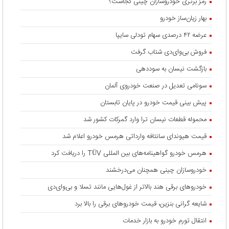
رمز برتری خودروسازان چینی کجاست؟
بهار زیان‌ساز خودرو
عرضه ۴۲ درصدی سهام تودلی سایپا
فروش بی‌وای‌دی شتاب گرفت
بازگشت نیسان به سوددهی
سونامی تعدیل در صنعت خودروی آلمان
پیش بینی قیمت خودرو در پایان تابستان
محموله قطعات نیسان ترا وارد گمرکات کشور شد
قیمت هیوندای سانتافه وارداتی هرمس خودرو اعلام شد
هرمس خودرو گواهینامه‌های بین المللی TÜV را دریافت کرد
خودروسازان چینی همچنان می‌درخشند
خودروهای برقی هند بالاتر از غول‌هایی مانند تسلا و بی‌وای‌دی
شایعه گرانی بنزین، قیمت خودروهای برقی را بالا برد
انتقال تورم خودرو به بازار خدمات