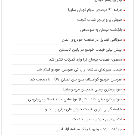
بهار زیان‌ساز خودرو
عرضه ۴۲ درصدی سهام تودلی سایپا
فروش بی‌وای‌دی شتاب گرفت
بازگشت نیسان به سوددهی
سونامی تعدیل در صنعت خودروی آلمان
پیش بینی قیمت خودرو در پایان تابستان
محموله قطعات نیسان ترا وارد گمرکات کشور شد
قیمت هیوندای سانتافه وارداتی هرمس خودرو اعلام شد
هرمس خودرو گواهینامه‌های بین المللی TÜV را دریافت کرد
خودروسازان چینی همچنان می‌درخشند
خودروهای برقی هند بالاتر از غول‌هایی مانند تسلا و بی‌وای‌دی
شایعه گرانی بنزین، قیمت خودروهای برقی را بالا برد
انتقال تورم خودرو به بازار خدمات
جزئیات تردد خودرو با پلاک منطقه آزاد انزلی