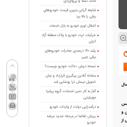
مانند تسلا و بی‌وای‌دی
شایعه گرانی بنزین، قیمت خودروهای
برقی را بالا برد
انتقال تورم خودرو به بازار خدمات
جزئیات تردد خودرو با پلاک منطقه آزاد
انزلی
رشد ۱۲۰ درصدی صادرات خودروهای
برقی چین
نسخه درمان «ناک» خودرو چیست؟
سامانه آنلاین پیگیری قرارداد‌ و زمان
تحویل نیسان ترا رونمایی شد
ارسال
آغاز به کار «میز خدمات» گروه پرشیا
موبیلیتی
ئیس
درآمدزایی دولت از واردات خودرو
ن و
ریزش تقاضا در مرحله جدید عرضه
 از
خودرو