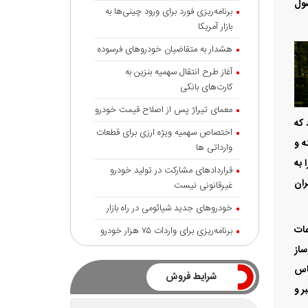
محصول
برنامه‌ریزی فورد برای ورود چینی‌ها به
بازار آمریکا
هشدار به متقاضیان خودروهای فرسوده
آغاز طرح انتقال سهمیه بنزین به
کارت‌های بانکی
معمای تیراژ پس از اصلاح قیمت خودرو
 که
اختصاص سهمیه ویژه ارزی برای قطعات
ه و
وارداتی ها
 به
قراردادهای مشارکت در تولید خودرو
ران
غیرقانونی نیست
خودروهای جدید شیائومی در راه بازار
عات
برنامه‌ریزی برای واردات ۷۵ هزار خودرو
روساز
 و بر اساس
شرایط فروش
ر و