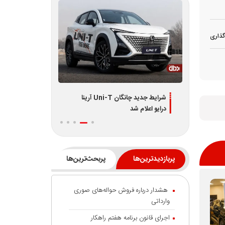
گذاری
دیران
شرایط جدید چانگان Uni-T آرینا
اطلاعیه جدید فر
درایو اعلام شد
L7 و L8 ویژه تیر 1405
پربازدیدترین‌ها
پربحث‌ترین‌ها
هشدار درباره فروش حواله‌های صوری
وارداتی
اجرای قانون برنامه هفتم راهکار