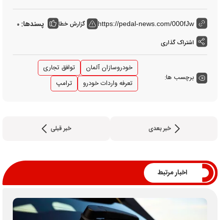
پسندها:
گزارش خطا
0
https://pedal-news.com/000fJw
اشتراک گذاری
خودروسازان آلمان
توافق تجاری
برچسب ها:
تعرفه واردات خودرو
ترامپ
خبر بعدی
خبر قبلی
اخبار مرتبط