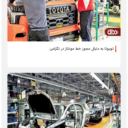
تویوتا به دنبال مجوز خط مونتاژ در تگزاس