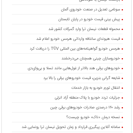
سونامی تعدیل در صنعت خودروی آلمان
پیش بینی قیمت خودرو در پایان تابستان
محموله قطعات نیسان ترا وارد گمرکات کشور شد
قیمت هیوندای سانتافه وارداتی هرمس خودرو اعلام شد
هرمس خودرو گواهینامه‌های بین المللی TÜV را دریافت کرد
خودروسازان چینی همچنان می‌درخشند
خودروهای برقی هند بالاتر از غول‌هایی مانند تسلا و بی‌وای‌دی
شایعه گرانی بنزین، قیمت خودروهای برقی را بالا برد
انتقال تورم خودرو به بازار خدمات
جزئیات تردد خودرو با پلاک منطقه آزاد انزلی
رشد ۱۲۰ درصدی صادرات خودروهای برقی چین
نسخه درمان «ناک» خودرو چیست؟
سامانه آنلاین پیگیری قرارداد‌ و زمان تحویل نیسان ترا رونمایی شد