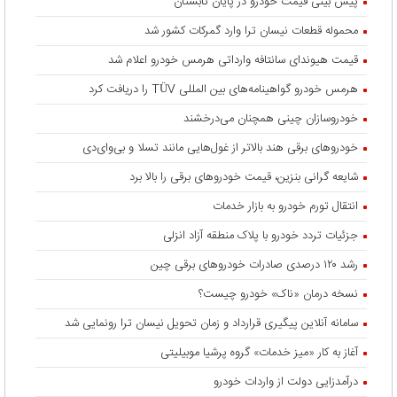
پیش بینی قیمت خودرو در پایان تابستان
محموله قطعات نیسان ترا وارد گمرکات کشور شد
قیمت هیوندای سانتافه وارداتی هرمس خودرو اعلام شد
هرمس خودرو گواهینامه‌های بین المللی TÜV را دریافت کرد
خودروسازان چینی همچنان می‌درخشند
خودروهای برقی هند بالاتر از غول‌هایی مانند تسلا و بی‌وای‌دی
شایعه گرانی بنزین، قیمت خودروهای برقی را بالا برد
انتقال تورم خودرو به بازار خدمات
جزئیات تردد خودرو با پلاک منطقه آزاد انزلی
رشد ۱۲۰ درصدی صادرات خودروهای برقی چین
نسخه درمان «ناک» خودرو چیست؟
سامانه آنلاین پیگیری قرارداد‌ و زمان تحویل نیسان ترا رونمایی شد
آغاز به کار «میز خدمات» گروه پرشیا موبیلیتی
درآمدزایی دولت از واردات خودرو