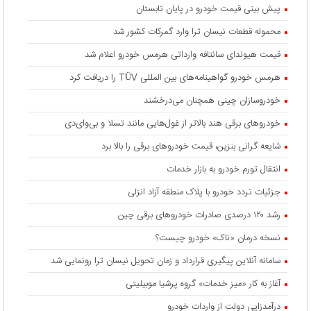
پیش بینی قیمت خودرو در پایان تابستان
محموله قطعات نیسان ترا وارد گمرکات کشور شد
قیمت هیوندای سانتافه وارداتی هرمس خودرو اعلام شد
هرمس خودرو گواهینامه‌های بین المللی TÜV را دریافت کرد
خودروسازان چینی همچنان می‌درخشند
خودروهای برقی هند بالاتر از غول‌هایی مانند تسلا و بی‌وای‌دی
شایعه گرانی بنزین، قیمت خودروهای برقی را بالا برد
انتقال تورم خودرو به بازار خدمات
جزئیات تردد خودرو با پلاک منطقه آزاد انزلی
رشد ۱۲۰ درصدی صادرات خودروهای برقی چین
نسخه درمان «ناک» خودرو چیست؟
سامانه آنلاین پیگیری قرارداد‌ و زمان تحویل نیسان ترا رونمایی شد
آغاز به کار «میز خدمات» گروه پرشیا موبیلیتی
درآمدزایی دولت از واردات خودرو