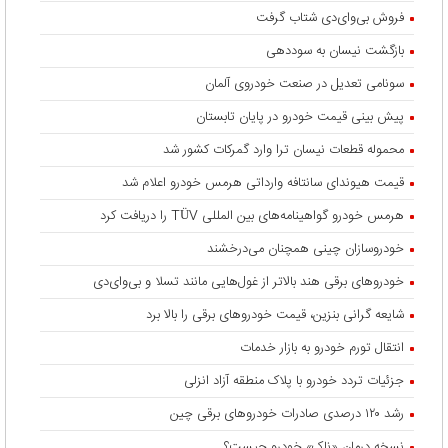
فروش بی‌وای‌دی شتاب گرفت
بازگشت نیسان به سوددهی
سونامی تعدیل در صنعت خودروی آلمان
پیش بینی قیمت خودرو در پایان تابستان
محموله قطعات نیسان ترا وارد گمرکات کشور شد
قیمت هیوندای سانتافه وارداتی هرمس خودرو اعلام شد
هرمس خودرو گواهینامه‌های بین المللی TÜV را دریافت کرد
خودروسازان چینی همچنان می‌درخشند
خودروهای برقی هند بالاتر از غول‌هایی مانند تسلا و بی‌وای‌دی
شایعه گرانی بنزین، قیمت خودروهای برقی را بالا برد
انتقال تورم خودرو به بازار خدمات
جزئیات تردد خودرو با پلاک منطقه آزاد انزلی
رشد ۱۲۰ درصدی صادرات خودروهای برقی چین
نسخه درمان «ناک» خودرو چیست؟