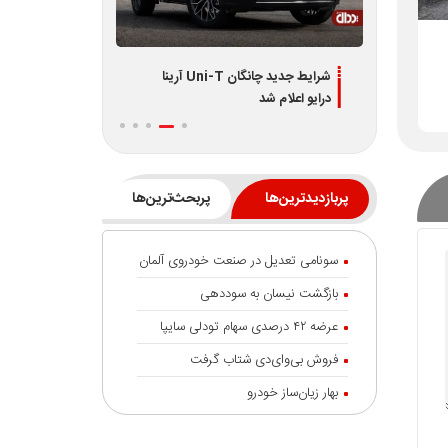
دیران
شرایط جدید چانگان Uni-T آرینا
اطلاعیه جدید فر
درایو اعلام شد
L7 و L8 ویژه تیر 1405
پربازدیدترین‌ها
پربحث‌ترین‌ها
سونامی تعدیل در صنعت خودروی آلمان
بازگشت نیسان به سوددهی
عرضه ۴۲ درصدی سهام تودلی سایپا
فروش بی‌وای‌دی شتاب گرفت
بهار زیان‌ساز خودرو