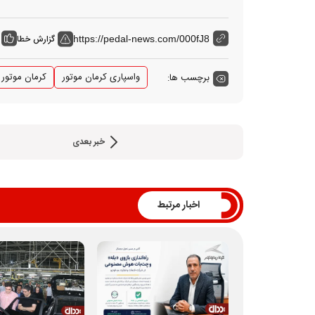
گزارش خطا
https://pedal-news.com/000fJ8
واسپاری کرمان موتور
کرمان موتور
برچسب ها:
خبر بعدی
اخبار مرتبط