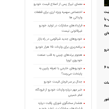
معمای تیراژ پس از اصلاح قیمت خودرو
ثبت
اختصاص سهمیه ویژه ارزی برای قطعات
وارداتی ها
 سال، با
قراردادهای مشارکت در تولید خودرو
توجه به شرایط بازار خودرو، نوسانات قیمتی و ضرورت توسعه خدمات اعتباری و تسهیلاتی، سرمایه این شرکت با ۱۰۰ میلیارد تومان افزایش، به ۴۰۰
غیرقانونی نیست
های
خودروهای جدید شیائومی در راه بازار
برنامه‌ریزی برای واردات ۷۵ هزار خودرو
درو
هجوم برندهای چینی به قلب صنعت
خودروی اروپا
ی و
خودروهای خارجی با تعرفه پایین به
پایتخت می‌رسد؟
جدال بر سر فرمان قیمت خودرو
مات
خبر مهم درباره واردات خودرو از فرودگاه
امام خمینی
شور
هشدار سخنگوی شورای رقابت درباره
قرارداد‌های مشارکت در تولید خودرو