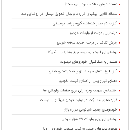
نسخه درمان «ناک» خودرو چیست؟
سامانه آنلاین پیگیری قرارداد‌ و زمان تحویل نیسان ترا رونمایی شد
آغاز به کار «میز خدمات» گروه پرشیا موبیلیتی
درآمدزایی دولت از واردات خودرو
ریزش تقاضا در مرحله جدید عرضه خودرو
برنامه‌ریزی فورد برای ورود چینی‌ها به بازار آمریکا
هشدار به متقاضیان خودروهای فرسوده
آغاز طرح انتقال سهمیه بنزین به کارت‌های بانکی
معمای تیراژ پس از اصلاح قیمت خودرو
اختصاص سهمیه ویژه ارزی برای قطعات وارداتی ها
قراردادهای مشارکت در تولید خودرو غیرقانونی نیست
خودروهای جدید شیائومی در راه بازار
برنامه‌ریزی برای واردات ۷۵ هزار خودرو
هجوم برندهای چینی به قلب صنعت خودروی اروپا