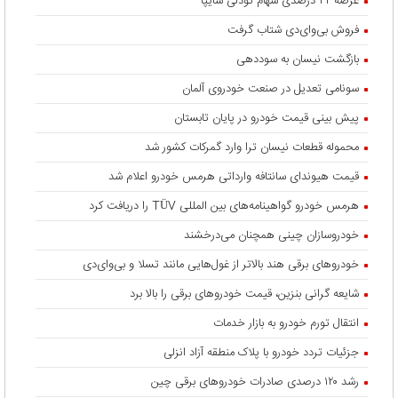
عرضه ۴۲ درصدی سهام تودلی سایپا
فروش بی‌وای‌دی شتاب گرفت
بازگشت نیسان به سوددهی
سونامی تعدیل در صنعت خودروی آلمان
پیش بینی قیمت خودرو در پایان تابستان
محموله قطعات نیسان ترا وارد گمرکات کشور شد
قیمت هیوندای سانتافه وارداتی هرمس خودرو اعلام شد
هرمس خودرو گواهینامه‌های بین المللی TÜV را دریافت کرد
خودروسازان چینی همچنان می‌درخشند
خودروهای برقی هند بالاتر از غول‌هایی مانند تسلا و بی‌وای‌دی
شایعه گرانی بنزین، قیمت خودروهای برقی را بالا برد
انتقال تورم خودرو به بازار خدمات
جزئیات تردد خودرو با پلاک منطقه آزاد انزلی
رشد ۱۲۰ درصدی صادرات خودروهای برقی چین