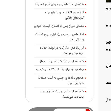
هشدار به متقاضیان خودروهای فرسوده
کارفرمایان و
آغاز طرح انتقال سهمیه بنزین به
کارت‌های بانکی
ن و
معمای تیراژ پس از اصلاح قیمت خودرو
اختصاص سهمیه ویژه ارزی برای قطعات
وارداتی ها
هیز
قراردادهای مشارکت در تولید خودرو
ی و
غیرقانونی نیست
خودروهای جدید شیائومی در راه بازار
عال
برنامه‌ریزی برای واردات ۷۵ هزار خودرو
هجوم برندهای چینی به قلب صنعت
وسط
خودروی اروپا
خودروهای خارجی با تعرفه پایین به
پایتخت می‌رسد؟
 از