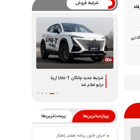
شرایط فروش
ون، کار و رفاه
گذاری
دیران
شرایط جدید چانگان Uni-T آرینا
اطلاعیه جدید فر
درایو اعلام شد
L7 و L8 ویژه تیر 1405
پربازدیدترین‌ها
پربحث‌ترین‌ها
اجرای قانون برنامه هفتم راهکار