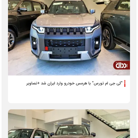
"کی جی ام تورس" با هرمس خودرو وارد ایران شد +تصاویر