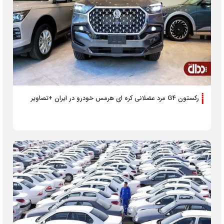
رکستون G4 مرد عضلانی کره ای هرمس خودرو در ایران +تصاویر