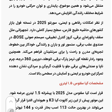
منتقل می‌شود و همین موضوع، پایداری و توان حرکتی خودرو را در
شرایط مختلف رانندگی افزایش می‌دهد.
از نظر امکانات رفاهی و ایمنی، سورنتو 2025 در نسخه فول بازار
کشور‌های حاشیه خلیج فارس، سطح بسیار کاملی دارد. تجهیزاتی مثل
سقف پانورامای برقی، کروز کنترل تطبیقی، سیستم صوتی BOSE، درِ
صندوق عقب برقی، سنسور نور و باران و رانندگی خودکار بین خطوط،
تجربه‌ای مدرن و راحت را برای سرنشینان فراهم می‌کند. همچنین
وجود رادار نقطه کور، ترمز پارک برقی، اتوهلد، دوربین 360 درجه، چرم
ناپا و صندلی‌های برقی جلو با قابلیت گرم‌کن و سردکن، نشان دهنده
تمرکز این خودرو بر ایمنی و آسایش در سطحی بالا است.
مشخصات کیا سلتوس ۱.۵ لیتری
قرار است کیا سلتوس مدل 2025 با پیشرانه 1.5 لیتری عرضه شود.
این موتور پیش از این زیر کاپوت کیا K3 و هیوندای النترا قرار گرفته و
می‌تواند در بهترین حالت 113 اسب بخار قدرت و 144 نیوتن متر