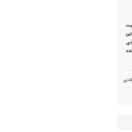
عیت
این
ردی
اده
گذاری