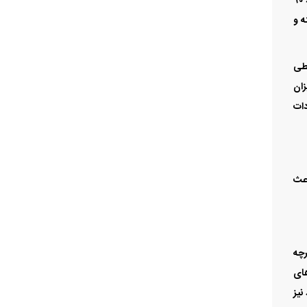
شود، حجم واردات باید از سطح فعلی بیشتر باشد. تجربه سال‌های گذشته نشان می‌دهد، حداقل واردات لازم برای ایجاد تعادل در بازار حدود ۹۰
شته و
شرایطی
زان
دات
 باعث
رچه
های
نیز