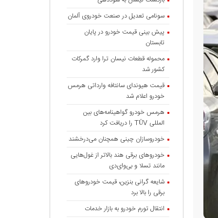
بازگشت نیسان به سوددهی
سونامی تعدیل در صنعت خودروی آلمان
پیش بینی قیمت خودرو در پایان
تابستان
محموله قطعات نیسان ترا وارد گمرکات
کشور شد
قیمت هیوندای سانتافه وارداتی هرمس
خودرو اعلام شد
هرمس خودرو گواهینامه‌های بین
المللی TÜV را دریافت کرد
خودروسازان چینی همچنان می‌درخشند
خودروهای برقی هند بالاتر از غول‌هایی
مانند تسلا و بی‌وای‌دی
شایعه گرانی بنزین، قیمت خودروهای
برقی را بالا برد
انتقال تورم خودرو به بازار خدمات