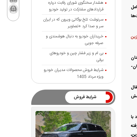
هشدار سخنگوی شورای رقابت درباره
امل
قرارداد‌های مشارکت در تولید خودرو
‌ها
سرنوشت تلخ بوگاتی ویرون که در ایران
سر و صدا کرد +تصاویر
خریداران خودرو به دنبال هوشمندی و
زین
صرفه جویی
بی ام و زیر فشار چین و خودروهای
مچنان
برقی
ان-
شرایط فروش محصولات مدیران خودرو
ویژه مرداد 1405
قال
بخش
شرایط فروش
 با
فته
ین،