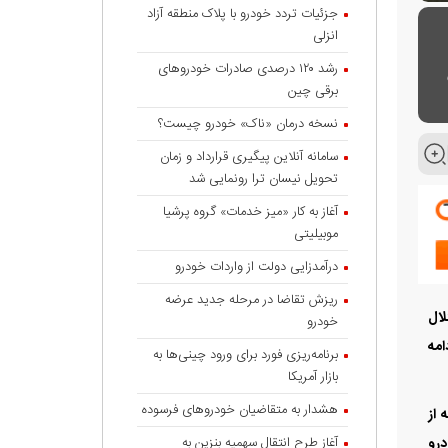
جزئیات تردد خودرو با پلاک منطقه آزاد
انزلی
رشد ۱۲۰ درصدی صادرات خودروهای
برقی چین
نسخه درمان «ناک» خودرو چیست؟
سامانه آنلاین پیگیری قرارداد‌ و زمان
تحویل نیسان ترا رونمایی شد
آغاز به کار «میز خدمات» گروه پرشیا
موبیلیتی
درآمدزایی دولت از واردات خودرو
ریزش تقاضا در مرحله جدید عرضه
لال
خودرو
امه
برنامه‌ریزی فورد برای ورود چینی‌ها به
بازار آمریکا
هشدار به متقاضیان خودروهای فرسوده
 از
درو
آغاز طرح انتقال سهمیه بنزین به