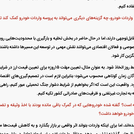
اده کنیم.
اردات خودرو، چه گزینه‌های دیگری می‌تواند به پروسه واردات خودرو کمک کند تا
یط فروش محصولات مدیران
شرایط جدید چانگان Uni-T آرینا
بل‌توجهی دارند، اما در حال حاضر در بخش تخلیه و بارگیری با محدودیت‌هایی روبه
و ویژه مرداد 1405
درایو اعلام شد
صی و فعالان اقتصادی می‌توانند نقش مهمی در توسعه این مسیر‌ها داشته باشند.
زین کار شود.
در کنار این موضوع، برخی تصمیمات نیز باید با توجه به شرایط روز اتخاذ شود. به عنوان مثال، تعیین مهلت ۱۵‌روزه برای تعیین قیمت 
دگان زمان کوتاهی محسوب می‌شود؛ بنابراین لازم است در تصمیم‌گیری‌های اقتصا
 واقعیت این است که اگر بخواهیم از شرایط دشوار جنگ تحمیلی عبور کنیم، راهی
به تجارت غیرنفتی و ظرفیت‌های صادراتی کشور تکیه کنیم.
ست؟ گفته شده خودرو‌هایی که در گمرک باقی مانده بودند با اخذ وثیقه و تض
ر خودرو خواهد داشت؟
ند، اما برای اینکه واردات بتواند اثر واقعی بر بازار بگذارد و به کاهش قیمت‌ها م