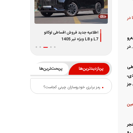
 در
اطلاعیه جدید فروش اقساطی لوکانو
شرایط جدید فروش نیسان قشقا
‌رو
L7 و L8 ویژه تیر 1405
شامل 3 طرح
 در
ارز در شرایطی
پربازدیدترین‌ها
پربحث‌ترین‌ها
دی،
 جز
رمز برتری خودروسازان چینی کجاست؟
مین
نجر