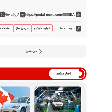
گزارش خطا
https://pedal-news.com/000fEA
تولید خودرو
خودروساز
صنعت خ
برچسب ها:
خبر بعدی
اخبار مرتبط