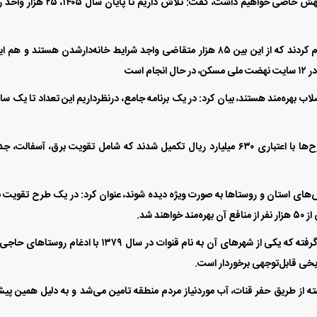
استاندار قم با بیان اینکه در سال جدید در بخش مسکن جهش خاصی خواهیم داشت، گفت: تلاش داریم تا پایان
در استان قم ۲۰۳ هزار متقاضی نهضت ملی مسکن ثبت‌نام کردند که از این بین ۸۵ هزار متقاضی واجد شرایط خانه‌دارشدن هستند و 
ان قم ۴۲۵ هزار نفر از شبکه فاضلاب بهره‌مند هستند، بیان کرد: در یک برنامه جامع، درنظرداریم این تعداد تا یک س
شرایط فروش محصولات م
وی در خصوص ۴۱ پروژه بخش مرکزی قم گفت: این طرح‌ها با اعتباری ۶۳۰ میلیارد ریال تکمیل شدند که شامل تقویت برق، آسفالت
خودرو ویژه مرداد 1405
بخش‌های استان و روستا‌ها به صورت ویژه دیده شوند، عنوان کرد: در یک طرح تقویت 
بخش مرکزی استان در محدوده ۱۰ کیلومتری شهر قم قرار گرفته که یکی از شهر‌های آن به نام قنوات در سال ۱۳۷۹ با ادغام روست
اریخی قابل‌توجهی برخوردار است.
 از طریق حفر قنات، آب موردنیاز مردم منطقه تامین می‌شد و به دلیل همین پیش