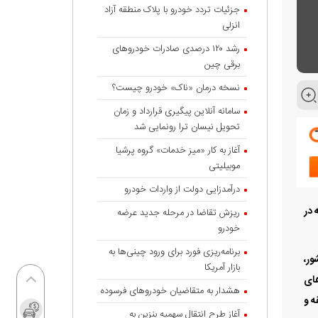
جزئیات تردد خودرو با پلاک منطقه آزاد
انزلی
رشد ۱۲۰ درصدی صادرات خودروهای
برقی چین
نسخه درمان «ناک» خودرو چیست؟
سامانه آنلاین پیگیری قرارداد‌ و زمان
تحویل نیسان ترا رونمایی شد
آغاز به کار «میز خدمات» گروه پرشیا
موبیلیتی
درآمدزایی دولت از واردات خودرو
 که در
ریزش تقاضا در مرحله جدید عرضه
خودرو
برنامه‌ریزی فورد برای ورود چینی‌ها به
شور،
بازار آمریکا
های
هشدار به متقاضیان خودروهای فرسوده
ه و
آغاز طرح انتقال سهمیه بنزین به