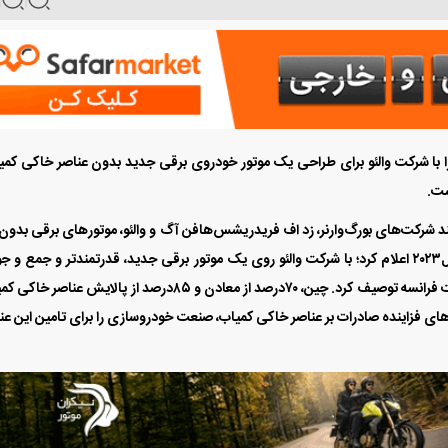
ی را با شرکت والئو برای طراحی یک موتور خودروی برقی جدید بدون عناصر خاکی کمی
ست.
انند شرکت‌های بورگ‌وارنر، زد اف فریدریشس‌هافن آگ و والئو، موتور‌های برقی بدون‌ن
به عناصر خاکی کمیاب را توسعه می‌دهند. رنو در اواخر سال‌۲۰۲۳ اعلام کرد؛ با شرکت والئو روی یک موتور برقی جدید، قدرتمندتر و جمع و
بدون عناصر خاکی کمیاب کار می‌کند که آن را نوآوری ساخت فرانسه توصیف کرد. چین، ۷۰‌درصد از معادن و ۸۵‌درصد از پالایش عنا
های فزاینده صادرات بر عناصر خاکی کمیاب، صنعت خودروسازی را برای تامین این عن