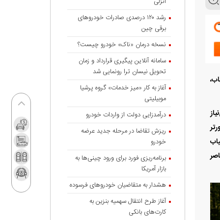
انزلی
رشد ۱۲۰ درصدی صادرات خودروهای
برقی چین
نسخه درمان «ناک» خودرو چیست؟
سامانه آنلاین پیگیری قرارداد‌ و زمان
تحویل نیسان ترا رونمایی شد
اب،
آغاز به کار «میز خدمات» گروه پرشیا
موبیلیتی
یاز
درآمدزایی دولت از واردات خودرو
 جورتر
ریزش تقاضا در مرحله جدید عرضه
صر خاکی کمیاب
خودرو
اصر
برنامه‌ریزی فورد برای ورود چینی‌ها به
بازار آمریکا
هشدار به متقاضیان خودروهای فرسوده
آغاز طرح انتقال سهمیه بنزین به
کارت‌های بانکی