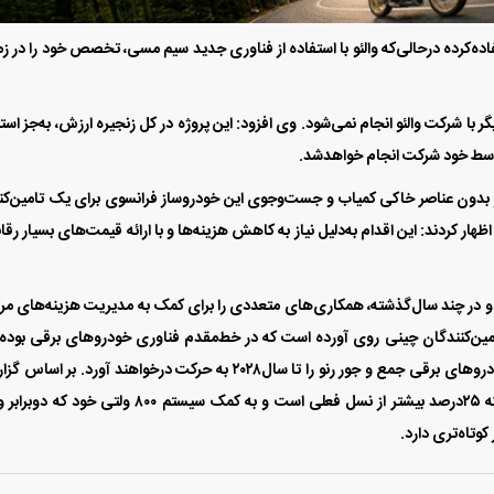
کمیاب استفاده‌کرده درحالی‌که والئو با استفاده از فناوری جدید سیم مسی، تخصص خود را در زم
 منابع آگاه گفت: پروژه موتور «ای‌۷‌ای» (E ۷ A) دیگر با شرکت والئو انجام نمی‌شود. وی افزود: این پروژه در کل زنجیره ارزش، به‌جز اس
 توسط خود شرکت انجام خواهدشد.
تور بدون عناصر خاکی کمیاب و جست‌وجوی این خودروساز فرانسوی برای یک تامین‌کن
ظهار کردند: این اقدام به‌دلیل نیاز به کاهش هزینه‌ها و با ارائه قیمت‌های بسیار رقا
و در چند سال‌گذشته، همکاری‌های متعددی را برای کمک به مدیریت هزینه‌های مر
مین‌کنندگان چینی روی آورده است که در خط‌مقدم فناوری خودرو‌های برقی بوده‌ا
موتور‌های جدید بدون عناصر خاکی کمیاب، نسل بعدی خودرو‌های برقی جمع و جور رنو را تا سال‌۲۰۲۸ به حرکت در‌خواهند آورد. بر
رویترز، موتور «ای‌۷‌ای» ۲۰۰ کیلووات قدرت خواهدداشت که ۲۵‌درصد بیشتر از نسل فعلی است و به کمک سیستم ۸۰۰ ولتی خود
وتاه‌تری دارد.