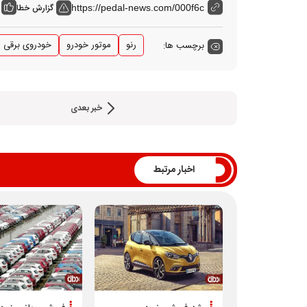
گزارش خطا
https://pedal-news.com/000f6c
رنو
موتور خودرو
خودروی برقی
برچسب ها:
خبر بعدی
اخبار مرتبط