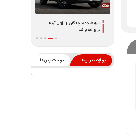
دیران
شرایط جدید چانگان Uni-T آرینا
اطلاعیه جدید فر
درایو اعلام شد
L7 و L8 ویژه تیر 1405
پربازدیدترین‌ها
پربحث‌ترین‌ها