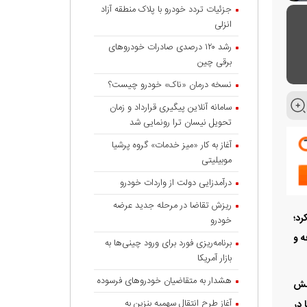
جزئیات تردد خودرو با پلاک منطقه آزاد
انزلی
رشد ۱۲۰ درصدی صادرات خودروهای
برقی چین
نسخه درمان «ناک» خودرو چیست؟
سامانه آنلاین پیگیری قرارداد‌ و زمان
تحویل نیسان ترا رونمایی شد
آغاز به کار «میز خدمات» گروه پرشیا
موبیلیتی
درآمدزایی دولت از واردات خودرو
ریزش تقاضا در مرحله جدید عرضه
رد؛
خودرو
ه و
برنامه‌ریزی فورد برای ورود چینی‌ها به
بازار آمریکا
هشدار به متقاضیان خودروهای فرسوده
درو از ۱۰۷ درصد به ۱۰۰ درصد کاهش
آغاز طرح انتقال سهمیه بنزین به
 ثابت مانده؛ اما در