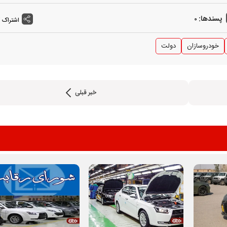
پسندها:
0
اشتراک 
خودروسازان
دولت
خبر قبلی