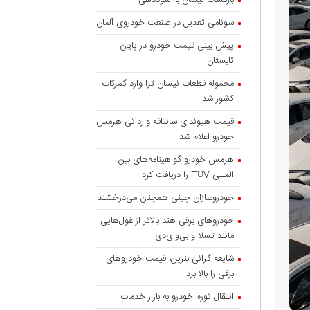
بازگشت نیسان به سوددهی
سونامی تعدیل در صنعت خودروی آلمان
پیش بینی قیمت خودرو در پایان
تابستان
محموله قطعات نیسان ترا وارد گمرکات
کشور شد
قیمت هیوندای سانتافه وارداتی هرمس
خودرو اعلام شد
هرمس خودرو گواهینامه‌های بین
المللی TÜV را دریافت کرد
خودروسازان چینی همچنان می‌درخشند
خودروهای برقی هند بالاتر از غول‌هایی
مانند تسلا و بی‌وای‌دی
شایعه گرانی بنزین، قیمت خودروهای
برقی را بالا برد
انتقال تورم خودرو به بازار خدمات