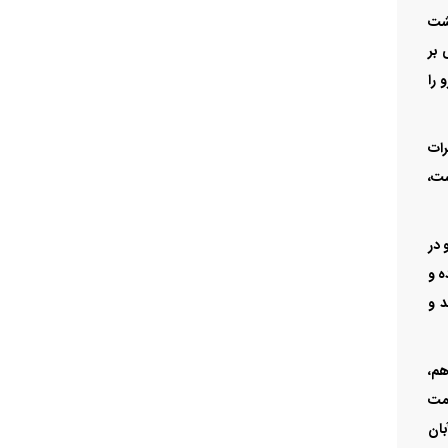
هشت
 بر
و را
امه سازمان تعزیرات
است،
 در
ه و
د و
هم،
یمت
از آبان