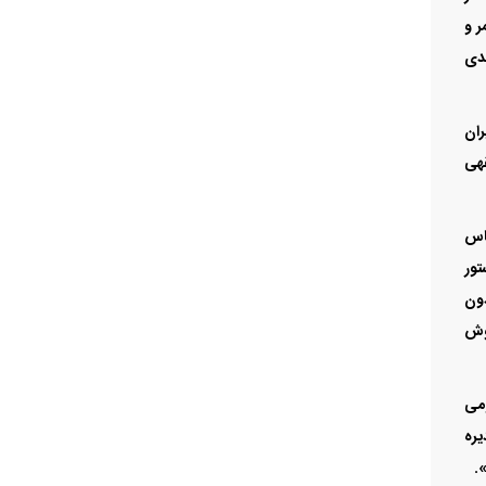
ر و
یدی
 ایران
سی و قاعده فقهی
ساس
تور
دون
روش
ومی
دیره
.