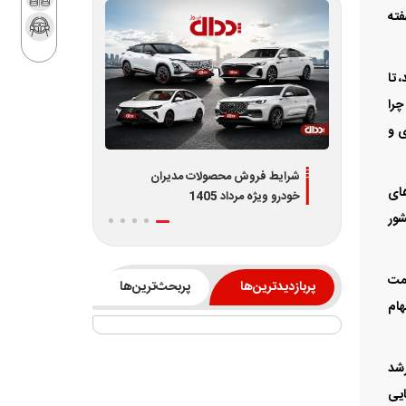
فته
 تا
چرا
ی و
ش آئودی Q4 e-tron
شرایط فروش محصولات مدیران
های
د
خودرو ویژه مرداد 1405
شور
یمت
پربازدیدترین‌ها
پربحث‌ترین‌ها
هام
رشد
ایی