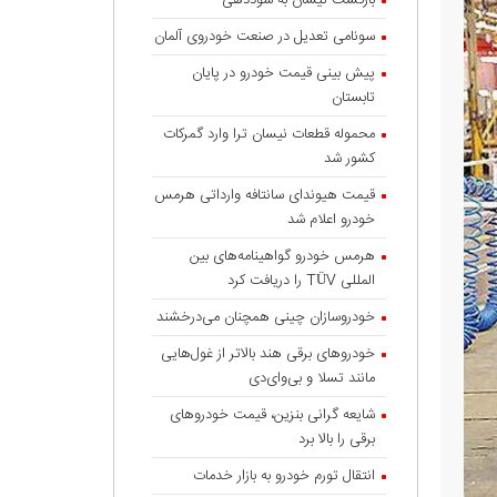
بازگشت نیسان به سوددهی
سونامی تعدیل در صنعت خودروی آلمان
پیش بینی قیمت خودرو در پایان
تابستان
محموله قطعات نیسان ترا وارد گمرکات
کشور شد
قیمت هیوندای سانتافه وارداتی هرمس
خودرو اعلام شد
هرمس خودرو گواهینامه‌های بین
المللی TÜV را دریافت کرد
خودروسازان چینی همچنان می‌درخشند
خودروهای برقی هند بالاتر از غول‌هایی
مانند تسلا و بی‌وای‌دی
شایعه گرانی بنزین، قیمت خودروهای
برقی را بالا برد
انتقال تورم خودرو به بازار خدمات