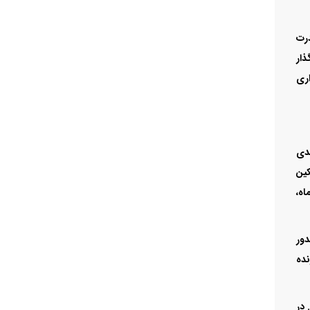
درت
ذار
اری
یدی
کین
ادماه،
دور
نده
 در