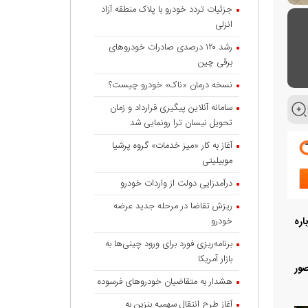
جزئیات تردد خودرو با پلاک منطقه آزاد
انزلی
رشد ۱۲۰ درصدی صادرات خودروهای
برقی چین
نسخه درمان «ناک» خودرو چیست؟
سامانه آنلاین پیگیری قرارداد‌ و زمان
تحویل نیسان ترا رونمایی شد
آغاز به کار «میز خدمات» گروه پرشیا
موبیلیتی
درآمدزایی دولت از واردات خودرو
ریزش تقاضا در مرحله جدید عرضه
خودرو
اره
برنامه‌ریزی فورد برای ورود چینی‌ها به
بازار آمریکا
صور
هشدار به متقاضیان خودروهای فرسوده
آغاز طرح انتقال سهمیه بنزین به