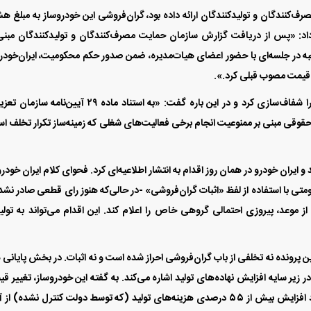
ف‌کنندگان و تولیدکنندگان ارائه داده بود، گران‌فروشی این خودروساز به مبلغ 
ه توضیح داد: «پس از دریافت گزارش سازمان حمایت مصرف‌کنندگان و تولیدکنندگان مبنی
ار و ۱۲۱‌میلیارد ریال، این شعبه در جلسه‌ای با حضور اعضای هیات‌مدیره، ضمن صدور حکم محکومیت، ایران‌خودر
 قیمت مصوب قبلی کرد.».
رایگانی در ادامه جزئیات بیشتری از رای سازمان تعزیرات را شفاف‌سازی کرد و در این باره گفت: «به استناد ماده ۲۹ آیین‌ن
۱۴۰)، قرار تامین اشخاص حقوقی مبنی بر ممنوعیت انجام برخی فعالیت‌های شغلی که زمینه‌ساز تکرار تخلف 
و ایران خودرو در همان روز اقدام به انتشار اطلاعیه‌ای کرد. فحوای کلام ایران خودرو
متی با استفاده از لفظ «اثبات گران‌فروشی» -در حالی‌که هنوز رای قطعی صادر نشد
موعد، پیروزی احتمالی گروهی خاص را اعلام کند. این اقدام می‌تواند به تولی
این پرونده نه تخلفی از باب گران‌فروشی احراز شده است و نه اثبات. در بخش پایانی 
یر سایه افزایش نهاده‌های تولید اشاره می‌کند. به گفته این خودروساز، تغییر ق
محصولاتش قانونی بوده است، چراکه این تغییرات با وجود افزایش بیش از ۵۵ درصدی هزینه‌های تولید (که توسط دولت کنترل نشده) 