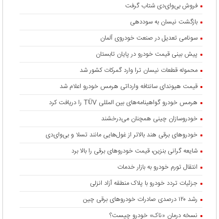
فروش بی‌وای‌دی شتاب گرفت
بازگشت نیسان به سوددهی
سونامی تعدیل در صنعت خودروی آلمان
پیش بینی قیمت خودرو در پایان تابستان
محموله قطعات نیسان ترا وارد گمرکات کشور شد
قیمت هیوندای سانتافه وارداتی هرمس خودرو اعلام شد
هرمس خودرو گواهینامه‌های بین المللی TÜV را دریافت کرد
خودروسازان چینی همچنان می‌درخشند
خودروهای برقی هند بالاتر از غول‌هایی مانند تسلا و بی‌وای‌دی
شایعه گرانی بنزین، قیمت خودروهای برقی را بالا برد
انتقال تورم خودرو به بازار خدمات
جزئیات تردد خودرو با پلاک منطقه آزاد انزلی
رشد ۱۲۰ درصدی صادرات خودروهای برقی چین
نسخه درمان «ناک» خودرو چیست؟