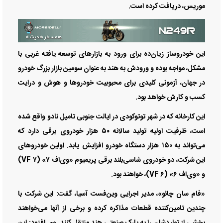
موریس، دریافت کرده است.
این خودروساز زیان‌ده برای ورود به بازار‌های توسعه یافته غربی با
مشکل، مواجه بوده و ورودش به هند به عنوان سومین بازار بزرگ خودرو
در جهان، آزمونی کلیدی برای محبوبیت خودرو‌ها و هوش و درایت
کسب و کارش خواهد بود.
این کارخانه که در شهر توتوکودی در ایالت جنوبی تامیل نادو واقع شده
است، ظرفیت اولیه تولید سالانه ۵۰ هزار خودروی برقی دارد که
می‌تواند به ۱۵۰ هزار دستگاه خودرو افزایش یابد. اولین خودرو‌های
این شرکت، دو خودروی شاسی‌بلند برقی پریمیوم «وی‌اف ۷» (VF ۷)
و «وی‌اف ۶» (VF ۶)، خواهند بود.
«فام سان چائو»، مدیر اجرایی وین‌فست آسیا، گفت: این شرکت با
چندین تامین‌کننده قطعات مذاکره کرده و برخی از آنها می‌خواهند
بخشی از تولیدشان را به پارک صنعتی هند منتقل کنند. وی افزود: این