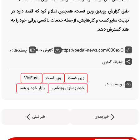
طبق گزارش رویترز، وین فست، همچنین اعلام کرد که قصد دارد در
نهایت سایر کسب و کارهایش، از جمله خدمات تاکسی برقی خود را به
هند گسترش دهد.
پسندها:
گزارش خطا
0
https://pedal-news.com/000exC
اشتراک گذاری
وین فست
وین‌فست
VinFast
برچسب ها:
خودروسازی ویتنامی
بازار خودرو هند
خبر بعدی
خبر قبلی