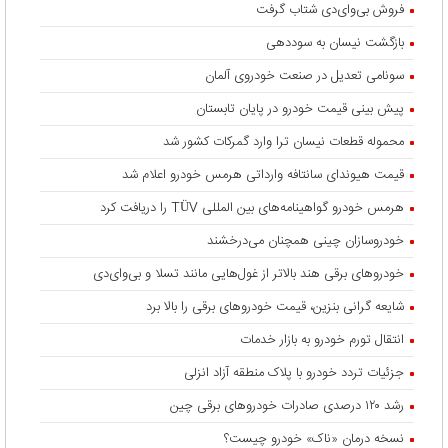
فروش بی‌وای‌دی شتاب گرفت
بازگشت نیسان به سوددهی
سونامی تعدیل در صنعت خودروی آلمان
پیش بینی قیمت خودرو در پایان تابستان
محموله قطعات نیسان ترا وارد گمرکات کشور شد
قیمت هیوندای سانتافه وارداتی هرمس خودرو اعلام شد
هرمس خودرو گواهینامه‌های بین المللی TÜV را دریافت کرد
خودروسازان چینی همچنان می‌درخشند
خودروهای برقی هند بالاتر از غول‌هایی مانند تسلا و بی‌وای‌دی
شایعه گرانی بنزین، قیمت خودروهای برقی را بالا برد
انتقال تورم خودرو به بازار خدمات
جزئیات تردد خودرو با پلاک منطقه آزاد انزلی
رشد ۱۲۰ درصدی صادرات خودروهای برقی چین
نسخه درمان «ناک» خودرو چیست؟