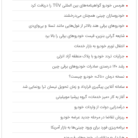
هرمس خودرو گواهینامه‌های بین المللی TÜV را دریافت کرد
خودروسازان چینی همچنان می‌درخشند
خودروهای برقی هند بالاتر از غول‌هایی مانند تسلا و بی‌وای‌دی
شایعه گرانی بنزین، قیمت خودروهای برقی را بالا برد
انتقال تورم خودرو به بازار خدمات
جزئیات تردد خودرو با پلاک منطقه آزاد انزلی
رشد ۱۲۰ درصدی صادرات خودروهای برقی چین
نسخه درمان «ناک» خودرو چیست؟
سامانه آنلاین پیگیری قرارداد‌ و زمان تحویل نیسان ترا رونمایی شد
آغاز به کار «میز خدمات» گروه پرشیا موبیلیتی
درآمدزایی دولت از واردات خودرو
ریزش تقاضا در مرحله جدید عرضه خودرو
برنامه‌ریزی فورد برای ورود چینی‌ها به بازار آمریکا
هشدار به متقاضیان خودروهای فرسوده