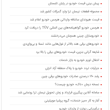
پیش بینی قیمت خودرو در پایان تابستان
محموله قطعات نیسان ترا وارد گمرکات کشور شد
قیمت هیوندای سانتافه وارداتی هرمس خودرو اعلام شد
هرمس خودرو گواهینامه‌های بین المللی TÜV را دریافت کرد
خودروسازان چینی همچنان می‌درخشند
خودروهای برقی هند بالاتر از غول‌هایی مانند تسلا و بی‌وای‌دی
شایعه گرانی بنزین، قیمت خودروهای برقی را بالا برد
انتقال تورم خودرو به بازار خدمات
جزئیات تردد خودرو با پلاک منطقه آزاد انزلی
رشد ۱۲۰ درصدی صادرات خودروهای برقی چین
نسخه درمان «ناک» خودرو چیست؟
سامانه آنلاین پیگیری قرارداد‌ و زمان تحویل نیسان ترا رونمایی شد
آغاز به کار «میز خدمات» گروه پرشیا موبیلیتی
درآمدزایی دولت از واردات خودرو