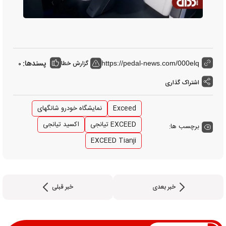
پسندها:
گزارش خطا
0
https://pedal-news.com/000elq
اشتراک گذاری
Exceed
نمایشگاه خودرو شانگهای
EXCEED تیانجی
اکسید تیانجی
برچسب ها:
EXCEED Tianji
خبر بعدی
خبر قبلی