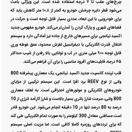
چرخ‌های عقب تا ۷ درجه استفاده شده است. این ویژگی باعث
می‌شود قطر دایره چرخش خودرو به کمتر از ۱۰.۸ متر کاهش یابد که
برای خودرویی با این ابعاد، عددی بسیار قابل توجه است و حرکت در
فضاهای شهری و پارک کردن را آسان‌تر می‌کند. خودرو مفهومی جدید
اکسید تیانجی برای مسیرهای خارج از جاده نیز آمادگی دارد و سیستم
انتقال قدرت الکتریکی با دیفرانسیل لغزش محدود، عمق غوطه‌ وری
قابل توجه ۹۰۰ میلی‌ متری در آب و توانایی بالا رفتن از شیب حداکثر
۴۵ درجه، قابلیت‌های آفرود مناسبی را برای آن فراهم می‌کنند.
قلب تپنده کانسپت جدید اکسید تیانجی، یک معماری پیشرفته 800
ولتی از نوع REEV برد افزا است. این سیستم ترکیبی از مزایای
خودروهای الکتریکی و موتورهای احتراقی است. به لطف معماری
800 ولتی، سرعت شارژ باتری بسیار بالاست و شارژ کارآمد انرژی از 10
درصد به 80 درصد تنها در 10 دقیقه انجام می‌شود. این خودرو قادر
است مسافتی معادل 300 کیلومتر را به صورت تمام الکتریکی طی کند
که برای ترددهای روزمره کاملا کافی است. اما مزیت اصلی سیستم