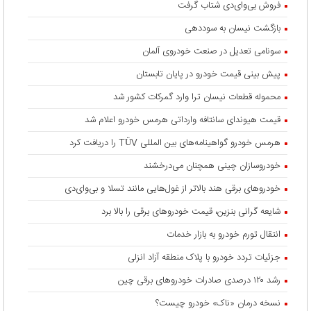
فروش بی‌وای‌دی شتاب گرفت
بازگشت نیسان به سوددهی
سونامی تعدیل در صنعت خودروی آلمان
پیش بینی قیمت خودرو در پایان تابستان
محموله قطعات نیسان ترا وارد گمرکات کشور شد
قیمت هیوندای سانتافه وارداتی هرمس خودرو اعلام شد
هرمس خودرو گواهینامه‌های بین المللی TÜV را دریافت کرد
خودروسازان چینی همچنان می‌درخشند
خودروهای برقی هند بالاتر از غول‌هایی مانند تسلا و بی‌وای‌دی
شایعه گرانی بنزین، قیمت خودروهای برقی را بالا برد
انتقال تورم خودرو به بازار خدمات
جزئیات تردد خودرو با پلاک منطقه آزاد انزلی
رشد ۱۲۰ درصدی صادرات خودروهای برقی چین
نسخه درمان «ناک» خودرو چیست؟