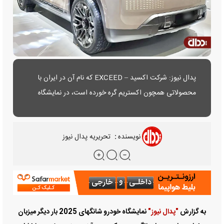
پدال نیوز: شرکت اکسید – EXCEED که نام آن در ایران با
محصولاتی همچون اکستریم گره خورده است، در نمایشگاه
شانگهای 2025 از کانسپت مفهومی جدید خود که یک شاسی
بلند عجیب و غریب است رونمایی کرد.
نویسنده
:
تحریریه پدال نیوز
به گزارش
"پدال نیوز"
نمایشگاه خودرو شانگهای 2025 بار دیگر میزبان