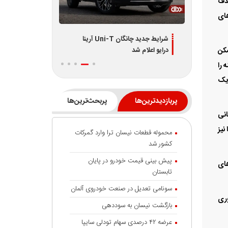
حذف
ت. تنها در سه ماه اول سال ۲۰۲۵، شرکت‌های
دیران
شرایط جدید چانگان Uni-T آرینا
اطلاعیه جدید فر
درایو اعلام شد
L7 و L8 ویژه تیر 1405
مکن
نه را
 یک
پربازدیدترین‌ها
پربحث‌ترین‌ها
انی
نیز
محموله قطعات نیسان ترا وارد گمرکات
کشور شد
پیش بینی قیمت خودرو در پایان
های
تابستان
سونامی تعدیل در صنعت خودروی آلمان
وری
بازگشت نیسان به سوددهی
عرضه ۴۲ درصدی سهام تودلی سایپا