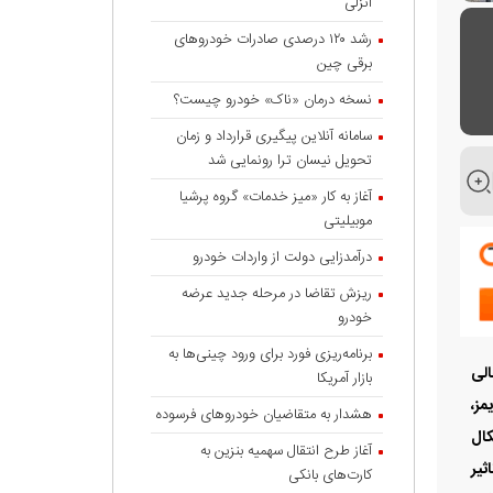
انزلی
رشد ۱۲۰ درصدی صادرات خودروهای
برقی چین
نسخه درمان «ناک» خودرو چیست؟
سامانه آنلاین پیگیری قرارداد‌ و زمان
تحویل نیسان ترا رونمایی شد
آغاز به کار «میز خدمات» گروه پرشیا
موبیلیتی
درآمدزایی دولت از واردات خودرو
ریزش تقاضا در مرحله جدید عرضه
خودرو
برنامه‌ریزی فورد برای ورود چینی‌ها به
الی
بازار آمریکا
مز،
هشدار به متقاضیان خودروهای فرسوده
کال
آغاز طرح انتقال سهمیه بنزین به
ثیر
کارت‌های بانکی