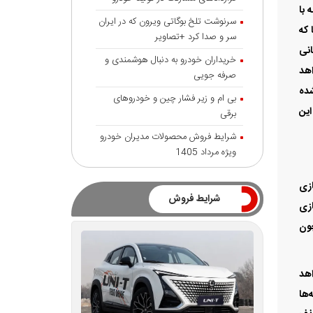
به با
سرنوشت تلخ بوگاتی ویرون که در ایران
 که
سر و صدا کرد +تصاویر
انی
خریداران خودرو به دنبال هوشمندی و
اهد
صرفه جویی
شده
بی ام و زیر فشار چین و خودروهای
این
برقی
شرایط فروش محصولات مدیران خودرو
ویژه مرداد 1405
ازی
شرایط فروش
ازی
چون
اهد
‌ها