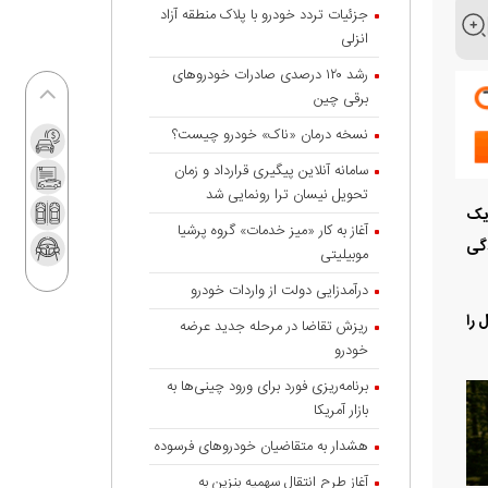
جزئیات تردد خودرو با پلاک منطقه آزاد
انزلی
رشد ۱۲۰ درصدی صادرات خودروهای
برقی چین
نسخه درمان «ناک» خودرو چیست؟
سامانه آنلاین پیگیری قرارداد‌ و زمان
تحویل نیسان ترا رونمایی شد
 یک
آغاز به کار «میز خدمات» گروه پرشیا
 آمادگی
موبیلیتی
درآمدزایی دولت از واردات خودرو
 را
ریزش تقاضا در مرحله جدید عرضه
خودرو
برنامه‌ریزی فورد برای ورود چینی‌ها به
بازار آمریکا
هشدار به متقاضیان خودروهای فرسوده
آغاز طرح انتقال سهمیه بنزین به