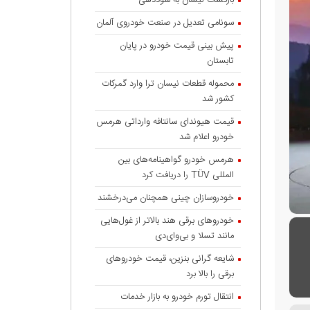
بازگشت نیسان به سوددهی
سونامی تعدیل در صنعت خودروی آلمان
پیش بینی قیمت خودرو در پایان
تابستان
محموله قطعات نیسان ترا وارد گمرکات
کشور شد
قیمت هیوندای سانتافه وارداتی هرمس
خودرو اعلام شد
هرمس خودرو گواهینامه‌های بین
المللی TÜV را دریافت کرد
خودروسازان چینی همچنان می‌درخشند
خودروهای برقی هند بالاتر از غول‌هایی
مانند تسلا و بی‌وای‌دی
شایعه گرانی بنزین، قیمت خودروهای
برقی را بالا برد
انتقال تورم خودرو به بازار خدمات