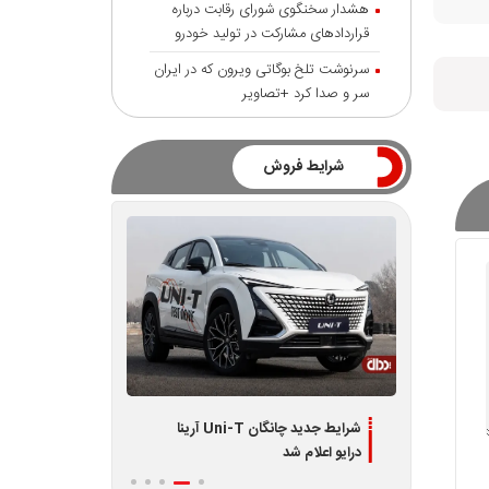
هشدار سخنگوی شورای رقابت درباره
قرارداد‌های مشارکت در تولید خودرو
سرنوشت تلخ بوگاتی ویرون که در ایران
سر و صدا کرد +تصاویر
شرایط فروش
دیران
شرایط جدید چانگان Uni-T آرینا
اطلاعیه جدید فر
درایو اعلام شد
L7 و L8 ویژه تیر 1405