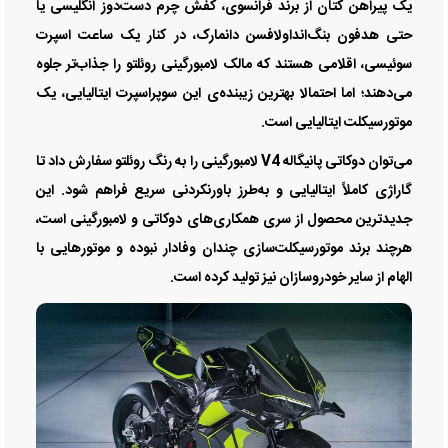
یک پیراهن کتان از برند فرانسوی، کفش چرم دست‌دوز انگلیسی یا
حتی هدفون بنگ‌انداولافسن دانمارک، در کنار یک ساعت اسپرت
سوئیسی، اقلامی هستند که مالک لامبورگینی روئلتو را جذاب‌تر جلوه
می‌دهند؛ اما احتمالا بهترین زیبنده‌ی این سوپراسپرت ایتالیایی، یک
موتورسیکلت ایتالیایی است.
می‌توان دوکاتی پانیگاله V4 لامبورگینی را به رنگ روئلتو سفارش داد تا
گاراژی کاملاً ایتالیایی و به‌طرز باورنکردنی سریع فراهم شود. این
جدیدترین محصول از سری همکاری‌های دوکاتی و لامبورگینی است،
هرچند برند موتورسیکلت‌سازی چندان وفادار نبوده و موتورهایی با
الهام از سایر خودروسازان نیز تولید کرده است.