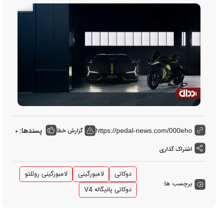
پسندها:
گزارش خطا
0
https://pedal-news.com/000eho
اشتراک گذاری
دوکاتی
لامبورگینی
لامبورگینی روئلتو
برچسب ها:
دوکاتی پانیگاله V4