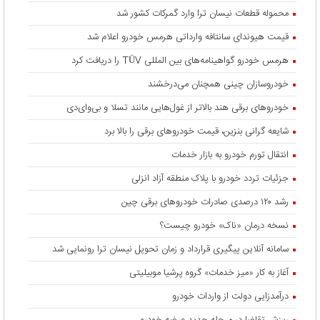
محموله قطعات نیسان ترا وارد گمرکات کشور شد
قیمت هیوندای سانتافه وارداتی هرمس خودرو اعلام شد
هرمس خودرو گواهینامه‌های بین المللی TÜV را دریافت کرد
خودروسازان چینی همچنان می‌درخشند
خودروهای برقی هند بالاتر از غول‌هایی مانند تسلا و بی‌وای‌دی
شایعه گرانی بنزین، قیمت خودروهای برقی را بالا برد
انتقال تورم خودرو به بازار خدمات
جزئیات تردد خودرو با پلاک منطقه آزاد انزلی
رشد ۱۲۰ درصدی صادرات خودروهای برقی چین
نسخه درمان «ناک» خودرو چیست؟
سامانه آنلاین پیگیری قرارداد‌ و زمان تحویل نیسان ترا رونمایی شد
آغاز به کار «میز خدمات» گروه پرشیا موبیلیتی
درآمدزایی دولت از واردات خودرو